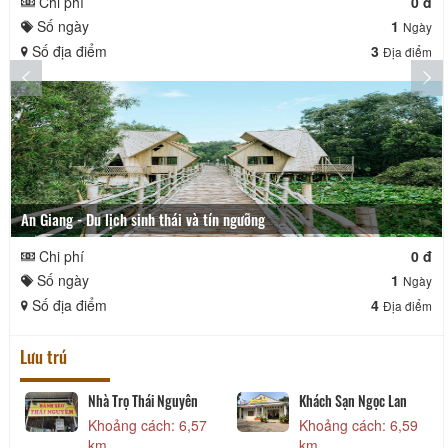
Chi phí
0 đ
Số ngày
1
Ngày
Số địa điểm
3
Địa điểm
An Giang - Du lịch sinh thái và tín ngưỡng
Chi phí
0 đ
Số ngày
1
Ngày
Số địa điểm
4
Địa điểm
Lưu trú
Nhà Trọ Thái Nguyên
Khách Sạn Ngọc Lan
Khoảng cách: 6,57
Khoảng cách: 6,59
km
km