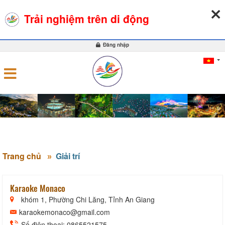
09-08-2026, 02:13:25
THỜI TIẾT
TỶ GIÁ NGOẠI TỆ
Trải nghiệm trên di động
0
Đăng nhập
Trang chủ
Giải trí
Karaoke Monaco
khóm 1, Phường Chi Lăng, Tỉnh An Giang
karaokemonaco@gmail.com
Số điện thoại: 0865521575