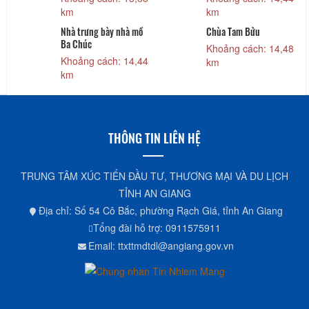
km
km
Nhà trưng bày nhà mồ
Chùa Tam Bửu
Ba Chúc
0
Khoảng cách: 14,48
Khoảng cách: 14,44
km
km
THÔNG TIN LIÊN HỆ
TRUNG TÂM XÚC TIẾN ĐẦU TƯ, THƯƠNG MẠI VÀ DU LỊCH
TỈNH AN GIANG
Địa chỉ: Số 54 Cô Bắc, phường Rạch Giá, tỉnh An Giang
Tổng đài hỗ trợ: 0911575911
Email: ttxttmdtdl@angiang.gov.vn