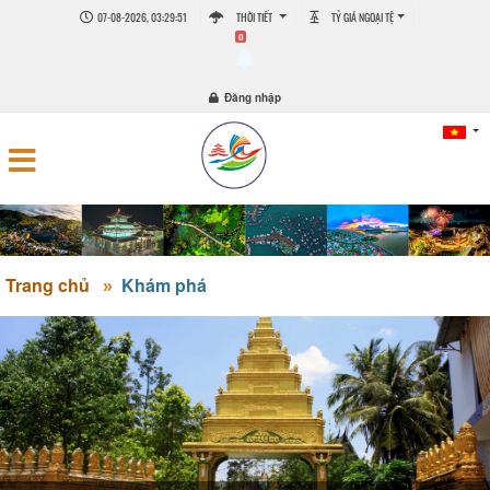
07-08-2026, 03:29:51
THỜI TIẾT
TỶ GIÁ NGOẠI TỆ
0
Đăng nhập
Trang chủ
Khám phá