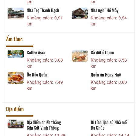
km
km
Nhà Trọ Thanh Bạch
Nhà nghỉ Hồ Mây
Khoảng cách: 9,91
Khoảng cách: 9,94
km
km
Ẩm thực
Coffee Asia
Gà đốt ô thum
Khoảng cách: 3,68
Khoảng cách: 6,56
km
km
Ốc Đảo Quán
Quán ăn Hồng Huệ
Khoảng cách: 7,49
Khoảng cách: 8,60
km
km
Địa điểm
Địa điểm chiến thắng
Di tích lịch sử Nhà mồ
Cầu Sắt Vĩnh Thông
Ba Chúc
1
Khoảng cách: 13,88
Khoảng cách: 14,44