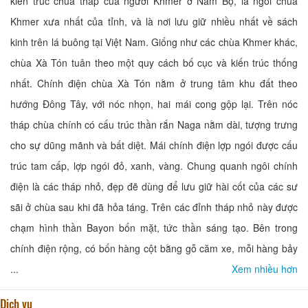
kiến trúc chùa tháp của người Khmer ở Nam Bộ, là ngôi chùa
Khmer xưa nhất của tỉnh, và là nơi lưu giữ nhiều nhất về sách
kinh trên lá buông tại Việt Nam. Giống như các chùa Khmer khác,
chùa Xà Tón tuân theo một quy cách bố cục và kiến trúc thống
nhất. Chính điện chùa Xà Tón nằm ở trung tâm khu đất theo
hướng Đông Tây, với nóc nhọn, hai mái cong gộp lại. Trên nóc
tháp chùa chính có cấu trúc thần rắn Naga nằm dài, tượng trưng
cho sự dũng mãnh và bất diệt. Mái chính điện lợp ngói được cấu
trúc tam cấp, lợp ngói đỏ, xanh, vàng. Chung quanh ngôi chính
điện là các tháp nhỏ, đẹp đẽ dùng để lưu giữ hài cốt của các sư
sãi ở chùa sau khi đã hỏa táng. Trên các đỉnh tháp nhỏ này được
chạm hình thần Bayon bốn mặt, tức thần sáng tạo. Bên trong
chính điện rộng, có bốn hàng cột bằng gỗ căm xe, mỗi hàng bảy
...
Xem nhiều hơn
Dịch vụ