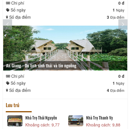
Chi phí
0 đ
Số ngày
1
Ngày
Số địa điểm
3
Địa điểm
An Giang - Du lịch sinh thái và tín ngưỡng
Chi phí
0 đ
Số ngày
1
Ngày
Số địa điểm
4
Địa điểm
Lưu trú
Nhà Trọ Thái Nguyên
Nhà Trọ Thanh Vy
Khoảng cách: 9,77
Khoảng cách: 9,88