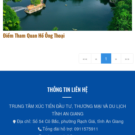
Điểm Tham Quan Hồ Ông Thoại
««
«
1
»
»»
THÔNG TIN LIÊN HỆ
TRUNG TÂM XÚC TIẾN ĐẦU TƯ, THƯƠNG MẠI VÀ DU LỊCH
TỈNH AN GIANG
Địa chỉ: Số 54 Cô Bắc, phường Rạch Giá, tỉnh An Giang
Tổng đài hỗ trợ: 0911575911