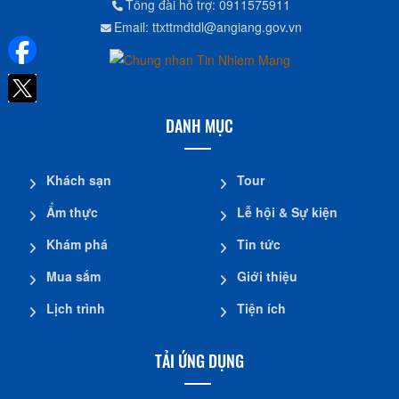
Tổng đài hỗ trợ: 0911575911
Email: ttxttmdtdl@angiang.gov.vn
DANH MỤC
Khách sạn
Tour
Ẩm thực
Lễ hội & Sự kiện
Khám phá
Tin tức
Mua sắm
Giới thiệu
Lịch trình
Tiện ích
TẢI ỨNG DỤNG