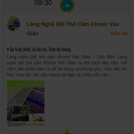
09:30
Làng Nghề Dệt Thổ Cẩm Khmer Văn
Giáo
Miễn phí
Ấp Srây Skốt, Xã An Cư, Tỉnh An Giang
Làng nghề Dệt thổ cẩm Khmer Văn Giáo - Tịnh Biên Làng
nghề dệt thổ cẩm Khmer Văn Giáo ra đời cách đây trên 100
năm, sản phẩm làm ra rất đa dạng và phong phú, màu sắc hài
hòa, hoa văn sắc sảo mang nét đẹp và chiều sâu văn ...