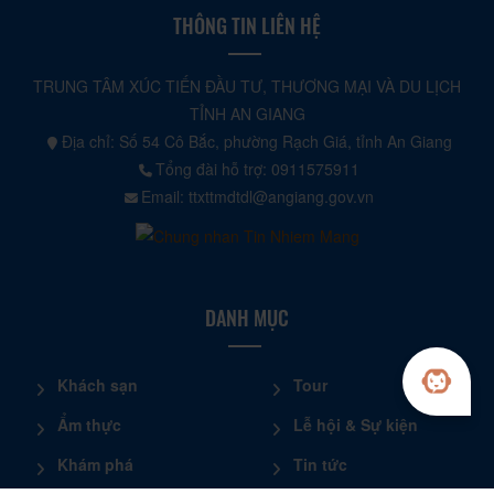
THÔNG TIN LIÊN HỆ
TRUNG TÂM XÚC TIẾN ĐẦU TƯ, THƯƠNG MẠI VÀ DU LỊCH
TỈNH AN GIANG
Địa chỉ: Số 54 Cô Bắc, phường Rạch Giá, tỉnh An Giang
Tổng đài hỗ trợ: 0911575911
Email: ttxttmdtdl@angiang.gov.vn
DANH MỤC
Khách sạn
Tour
Ẩm thực
Lễ hội & Sự kiện
Khám phá
Tin tức