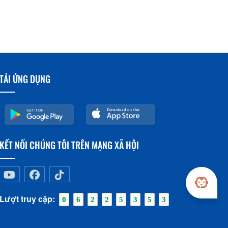
TẢI ỨNG DỤNG
KẾT NỐI CHÚNG TÔI TRÊN MẠNG XÃ HỘI
Lượt truy cập:
0
6
2
2
5
3
5
3