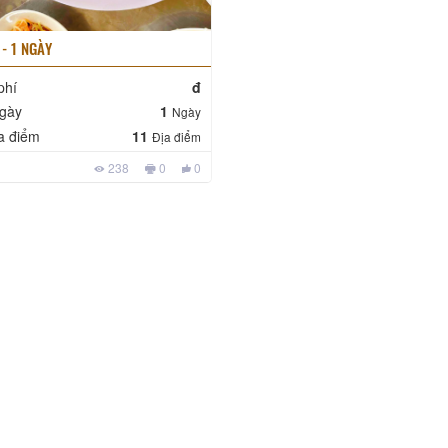
 - 1 NGÀY
phí
đ
gày
1
Ngày
a điểm
11
Địa điểm
238
0
0