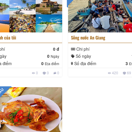
nh của tôi
Sông nước An Giang
phí
0 đ
Chi phí
gày
0
Số ngày
Ngày
a điểm
0
Số địa điểm
3
Địa điểm
Đ
0
0
0
420
69
MẪU