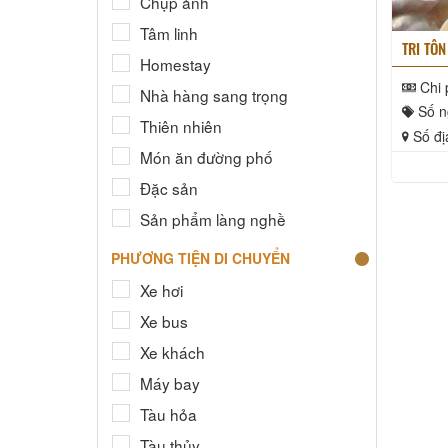
Chụp ảnh
Tâm linh
TRI TÔN
Homestay
Chi 
Nhà hàng sang trọng
Số n
Thiên nhiên
Số đị
Món ăn đường phố
Đặc sản
Sản phẩm làng nghề
PHƯƠNG TIỆN DI CHUYỂN
Xe hơi
Xe bus
Xe khách
Máy bay
Tàu hỏa
Tàu thủy