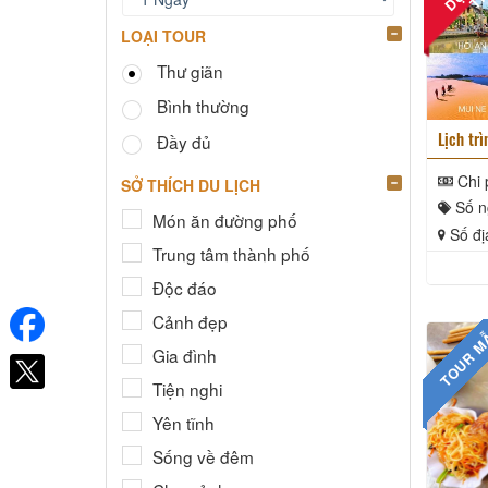
LOẠI TOUR
Thư giãn
Bình thường
Lịch trì
Đầy đủ
Chi 
SỞ THÍCH DU LỊCH
Số n
Món ăn đường phố
Số đị
Trung tâm thành phố
Độc đáo
Cảnh đẹp
TOUR 
Gia đình
Tiện nghi
Yên tĩnh
Sống về đêm