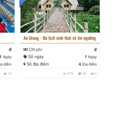
An Giang - Du lịch sinh thái và tín ngưỡng
đ
Chi phí
đ
1
Số ngày
1
Ngày
Ngày
Số địa điểm
4
ịa điểm
Địa điểm
10
279
56
4