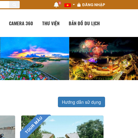
0
ĐĂNG NHẬP
CAMERA 360
THƯ VIỆN
BẢN ĐỒ DU LỊCH
Hướng dẫn sử dụng
TOUR MẪU