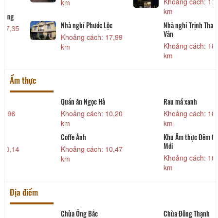
Khoảng cách: 17,75
km
km
Nhà nghỉ Phước Lộc
Nhà nghỉ Trịnh Thanh
5
Vân
Khoảng cách: 17,99
Khoảng cách: 18,14
km
km
Ẩm thực
Quán ăn Ngọc Hà
Rau má xanh
Khoảng cách: 10,20
Khoảng cách: 10,43
km
km
Coffe Ánh
Khu Ẩm thực Đêm Chợ
Mới
4
Khoảng cách: 10,47
Khoảng cách: 10,61
km
km
Địa điểm
Chùa Ông Bắc
Chùa Đông Thạnh