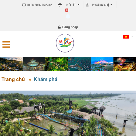
10-08-2026, 06:23:56
THỜI TIẾT
TỶ GIÁ NGOẠI TỆ
0
Đăng nhập
Trang chủ
Khám phá