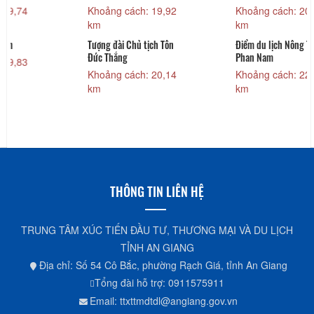
4
Khoảng cách: 19,92
Khoảng cách: 20,04
km
km
Tượng đài Chủ tịch Tôn
Điểm du lịch Nông Trại
Đức Thắng
Phan Nam
3
Khoảng cách: 20,14
Khoảng cách: 22,08
km
km
THÔNG TIN LIÊN HỆ
TRUNG TÂM XÚC TIẾN ĐẦU TƯ, THƯƠNG MẠI VÀ DU LỊCH
TỈNH AN GIANG
Địa chỉ: Số 54 Cô Bắc, phường Rạch Giá, tỉnh An Giang
Tổng đài hỗ trợ: 0911575911
Email: ttxttmdtdl@angiang.gov.vn