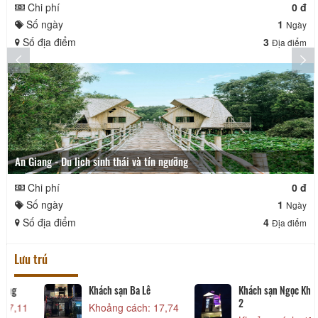
Chi phí
0 đ
Số ngày
1
Ngày
Số địa điểm
3
Địa điểm
An Giang - Du lịch sinh thái và tín ngưỡng
Chi phí
0 đ
Số ngày
1
Ngày
Số địa điểm
4
Địa điểm
Lưu trú
Khách sạn Ba Lê
Khách sạn Ngọc Khả Tú
2
1
Khoảng cách: 17,74