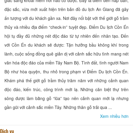
giác sảng khoái hiếm nơi nào có được. Đây là điểm đến hấp dẫn,
đặc sắc, vừa mới xuất hiện trên bản đồ du lịch An Giang đã gây
ấn tượng với du khách gần xa. Nơi đây nổi bật với thế giới gỗ trầm
thủy và nhiều địa điểm “check-in” tuyệt đẹp. Điểm Du lịch Cồn Én
hội tụ đầy đủ những nét độc đáo từ tự nhiên đến nhân tạo. Đến
với Cồn Én du khách sẽ được: Tận hưởng bầu không khí trong
lành, cuộc sống đồng quê giản dị với cảnh sắc hữu tình mang nét
văn hóa độc đáo của miền Tây Nam Bộ. Tình đất, tình người Nam
Bộ như hòa quyện, thu nhỏ trong phạm vi Điểm Du lịch Cồn Én.
Khám phá thế giới gỗ trầm thủy trăm năm với những cảnh quan
độc đáo, kiến trúc, công trình mới lạ. Những căn biệt thự trên
sông được làm bằng gỗ “lũa” tạo nên cảnh quan mới lạ nhưng
gần gũi với cảnh sắc miền Tây. Những thân gỗ trải qua ...
Xem nhiều hơn
Dịch vụ