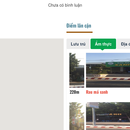
Chưa có bình luận
Điểm lân cận
Lưu trú
Ẩm thực
Địa 
phố Bia
220m
Rau má xanh