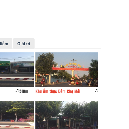
điểm
Giải trí
510m
Khu Ẩm thực Đêm Chợ Mới
710m
YAGAMI Chợ Mới