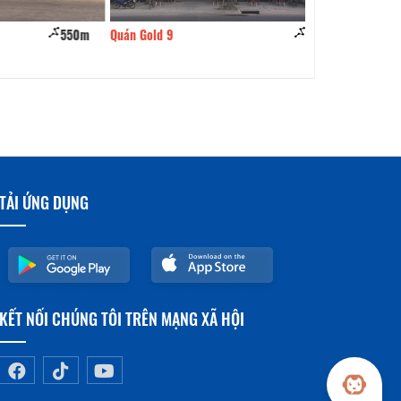
550m
Quán Gold 9
720m
ROVINA COFFE
TẢI ỨNG DỤNG
KẾT NỐI CHÚNG TÔI TRÊN MẠNG XÃ HỘI