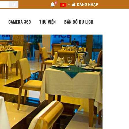
0
ĐĂNG NHẬP
CAMERA 360
THƯ VIỆN
BẢN ĐỒ DU LỊCH