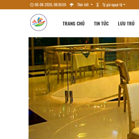
06-08-2026, 08:37:00
Thời tiết
Tỷ giá ngoại tệ
TRANG CHỦ
TIN TỨC
LƯU TRÚ