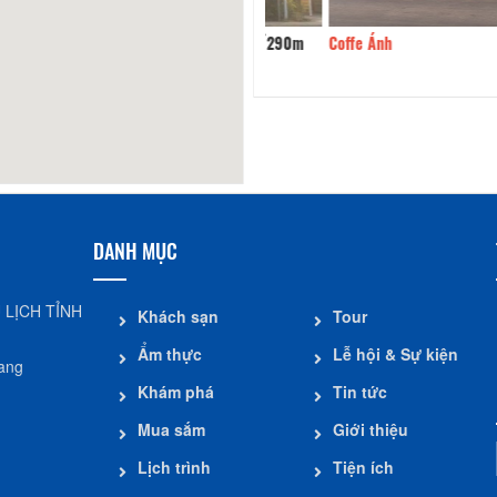
 ăn Ngọc Hà
290m
Coffe Ánh
DANH MỤC
 LỊCH TỈNH
Khách sạn
Tour
Ẩm thực
Lễ hội & Sự kiện
iang
Khám phá
Tin tức
Mua sắm
Giới thiệu
Lịch trình
Tiện ích