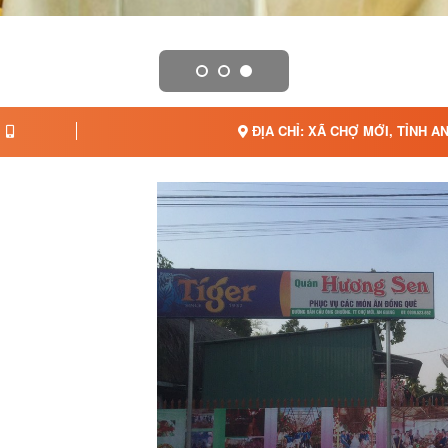
ĐỊA CHỈ: XÃ CHỢ MỚI, TỈNH A