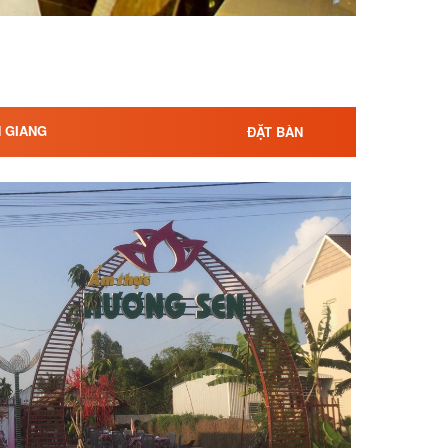
N GIANG
ĐẶT BÀN