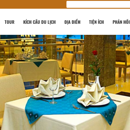
TOUR
KÍCH CẦU DU LỊCH
ĐỊA ĐIỂM
TIỆN ÍCH
PHẢN HỒI