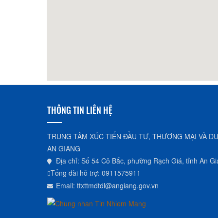
40m
Coffe Putin
100m
Quán
THÔNG TIN LIÊN HỆ
TRUNG TÂM XÚC TIẾN ĐẦU TƯ, THƯƠNG MẠI VÀ DU
AN GIANG
Địa chỉ: Số 54 Cô Bắc, phường Rạch Giá, tỉnh An G
Tổng đài hỗ trợ: 0911575911
Email: ttxttmdtdl@angiang.gov.vn