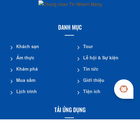
TỈNH AN GIANG
Địa chỉ: Số 54 Cô Bắc, phường Rạch Giá, tỉnh An Giang
Tổng đài hỗ trợ: 0911575911
Email: ttxttmdtdl@angiang.gov.vn
DANH MỤC
Khách sạn
Tour
Ẩm thực
Lễ hội & Sự kiện
Khám phá
Tin tức
Mua sắm
Giới thiệu
Lịch trình
Tiện ích