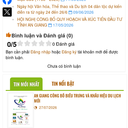
Ngày hội Văn hóa, Thể thao và Du lịch 04 dân tộc dự kiến
diễn ra từ ngày 24 đến 26/6
09/06/2026
HỘI NGHỊ CÔNG BỐ QUY HOẠCH VÀ XÚC TIẾN ĐẦU TƯ
TỈNH AN GIANG
17/05/2026
Bình luận và Đánh giá (
0
)
0
/5
0
Đánh giá
Bạn cần phải
Đăng nhập
hoặc
Đăng ký
tài khoản mới để được
bình luận.
Chưa có bình luận
TIN NỔI BẬT
TIN MỚI NHẤT
AN GIANG CÔNG BỐ BIỂU TRƯNG VÀ KHẨU HIỆU DU LỊCH
MỚI
27/07/2026