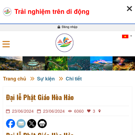
07-08-2026, 09:59:34
THỜI TIẾT
TỶ GIÁ NGOẠI TỆ
Trải nghiệm trên di động
0
Đăng nhập
Trang chủ
Sự kiện
Chi tiết
Đại lễ Phật Giáo Hòa Hảo
23/06/2024
23/06/2024
6060
3