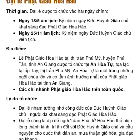
Đại lễ Phật Giáo Hòa Hảo
Thời gian:
Đại lễ được tổ chức vào hai ngày chính:
Ngày 18/5 âm lịch:
Kỷ niệm ngày Đức Huỳnh Giáo chủ
khai sáng đạo Phật Giáo Hòa Hảo.
Ngày 25/11 âm lịch:
Kỷ niệm ngày Đức Huỳnh Giáo chủ
viên tịch.
Địa điểm:
Lễ Phật Giáo Hòa Hảo tại thị trấn Phú Mỹ, huyện Phú
Tân, tỉnh An Giang được tổ chức tại
An Hòa Tự
, tọa lạc
tại ấp Tây, thị trấn Phú Mỹ. An Hòa Tự là một trong những
ngôi chùa lớn và có tầm ảnh hưởng nhất của Phật giáo
Hòa Hảo tại tỉnh An Giang.
Các chi nhánh Phật giáo Hòa Hảo trên toàn quốc.
Lý do tổ chức:
Đại lễ nhằm tưởng nhớ công đức của Đức Huỳnh Giáo
chủ - người đã khai sáng đạo Phật Giáo Hòa Hảo.
Đại lễ cũng là dịp để người dân Phật tử Hòa Hảo thể hiện
lòng thành kính, tri ân đối với Đức Huỳnh Giáo chủ và cầu
nguyện cho quốc thái dân an, mưa thuận gió hòa, gia đạo
an khang.