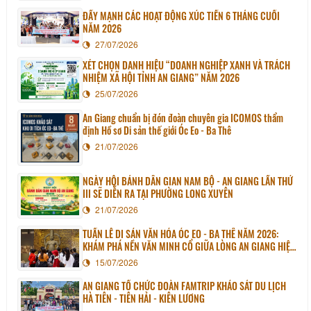
ĐẨY MẠNH CÁC HOẠT ĐỘNG XÚC TIẾN 6 THÁNG CUỐI
NĂM 2026
27/07/2026
XÉT CHỌN DANH HIỆU “DOANH NGHIỆP XANH VÀ TRÁCH
NHIỆM XÃ HỘI TỈNH AN GIANG” NĂM 2026
25/07/2026
An Giang chuẩn bị đón đoàn chuyên gia ICOMOS thẩm
định Hồ sơ Di sản thế giới Óc Eo - Ba Thê
21/07/2026
NGÀY HỘI BÁNH DÂN GIAN NAM BỘ - AN GIANG LẦN THỨ
III SẼ DIỄN RA TẠI PHƯỜNG LONG XUYÊN
21/07/2026
TUẦN LỄ DI SẢN VĂN HÓA ÓC EO - BA THÊ NĂM 2026:
KHÁM PHÁ NỀN VĂN MINH CỔ GIỮA LÒNG AN GIANG HIỆN
ĐẠI
15/07/2026
AN GIANG TỔ CHỨC ĐOÀN FAMTRIP KHẢO SÁT DU LỊCH
HÀ TIÊN - TIÊN HẢI - KIÊN LƯƠNG