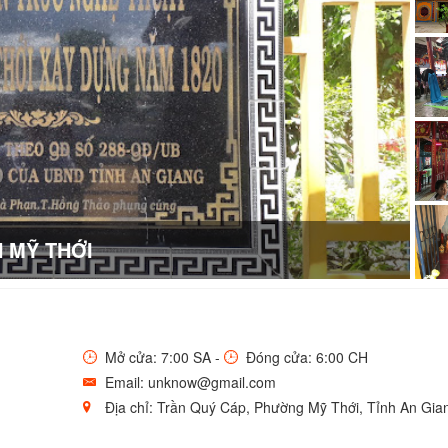
Mở cửa: 7:00 SA -
Đóng cửa: 6:00 CH
Email: unknow@gmail.com
Địa chỉ: Trần Quý Cáp, Phường Mỹ Thới, Tỉnh An Gia