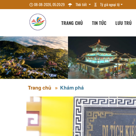
08-08-2026, 05:20:30
Thời tiết
Tỷ giá ngoại tệ
TRANG CHỦ
TIN TỨC
LƯU TRÚ
Trang chủ
Khám phá