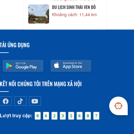
Khoảng cách: 18,59 km
HÁI VEN ĐÔ
 11,44 km
TẢI ỨNG DỤNG
KẾT NỐI CHÚNG TÔI TRÊN MẠNG XÃ HỘI
Lượt truy cập:
0
6
2
3
5
6
0
7