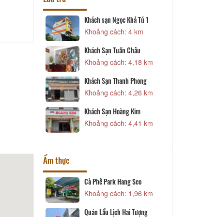
Khả Tú 1
Khách sạn Kim Phát
 4 km
Khoảng cách: 4,79 km
 Châu
LARA Hotel Long Xuyên
 4,18 km
Khoảng cách: 4,80 km
h Phong
Khách sạn Lệ Hằng
 4,26 km
Khoảng cách: 4,94 km
g Kim
Khách sạn Bình Dân 2
 4,41 km
Khoảng cách: 4,94 km
Ẩm thực
g Seo
TT House Coffee & Tea
 1,96 km
Khoảng cách: 3,56 km
ai Tượng
Cafe Khanh