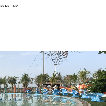
ỉnh An Giang