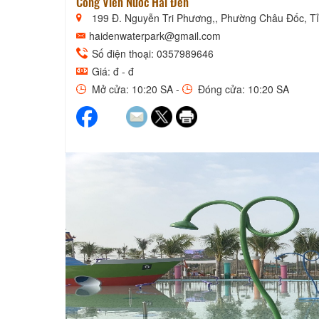
Công Viên Nước Hải Đến
199 Đ. Nguyễn Tri Phương,, Phường Châu Đốc, T
haidenwaterpark@gmail.com
Số điện thoại: 0357989646
Giá: đ - đ
Mở cửa: 10:20 SA -
Đóng cửa: 10:20 SA