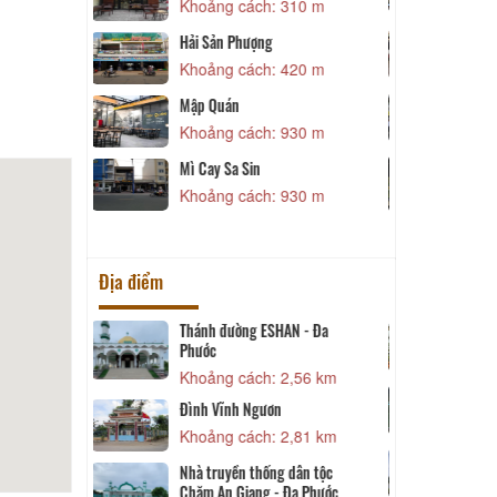
 310 m
Khoảng cách: 1.000 m
Bún Cá Vân
C
Khoảng cách: 1,01 km
 420 m
Phở Bé Ba
C
Khoảng cách: 1,13 km
 930 m
Lẩu Chay Chế Út
T
Khoảng cách: 1,18 km
 930 m
Địa điểm
AN - Đa
Tây An Cổ Tự
Đ
Khoảng cách: 6,60 km
2,56 km
Miếu Bà Chúa Xứ Núi Sam
Khoảng cách: 6,61 km
2,81 km
Khu du lịch quốc gia Núi Sam
 dân tộc
Khoảng cách: 6,62 km