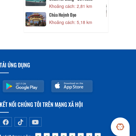
 Đa Phước
2,81 km
L
Lăng Thoại Ngọc Hầu
Khoảng cách: 6,76 km
5,18 km
TẢI ỨNG DỤNG
KẾT NỐI CHÚNG TÔI TRÊN MẠNG XÃ HỘI