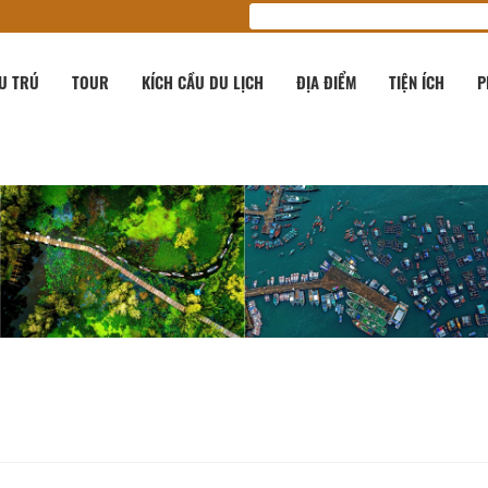
U TRÚ
TOUR
KÍCH CẦU DU LỊCH
ĐỊA ĐIỂM
TIỆN ÍCH
P