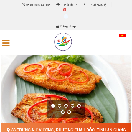
08-08-2026, 03:11:04
THỜI TIẾT
TỶ GIÁ NGOẠI TỆ
0
Đăng nhập
88 TRƯNG NỮ VƯƠNG, PHƯỜNG CHÂU ĐỐC, TỈNH AN GIANG