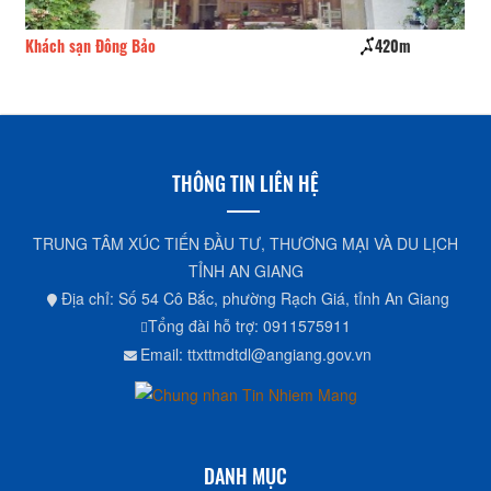
Khách sạn Đông Bảo
420m
Kh
THÔNG TIN LIÊN HỆ
TRUNG TÂM XÚC TIẾN ĐẦU TƯ, THƯƠNG MẠI VÀ DU LỊCH
TỈNH AN GIANG
Địa chỉ: Số 54 Cô Bắc, phường Rạch Giá, tỉnh An Giang
Tổng đài hỗ trợ: 0911575911
Email: ttxttmdtdl@angiang.gov.vn
DANH MỤC