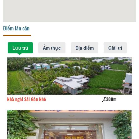
Điểm lân cận
Lưu trú
Ẩm thực
Địa điểm
Giải trí
Nhà nghỉ Sài Gòn Nhỏ
300m
Kh