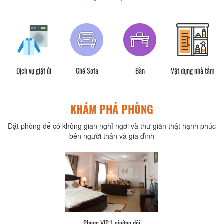
phí
Dịch vụ giặt ủi
Ghế Sofa
Bàn
Vật dụng nhà tắm
KHÁM PHÁ PHÒNG
Đặt phòng để có không gian nghỉ ngơi và thư giãn thật hạnh phúc
bên người thân và gia đình
Phòng VIP 1 giường đôi