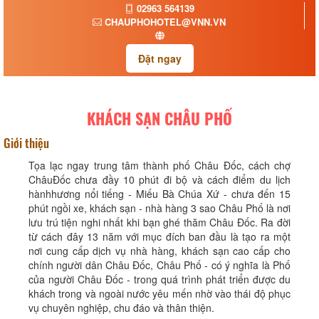
02963 564139
CHAUPHOHOTEL@VNN.VN
Đặt ngay
KHÁCH SẠN CHÂU PHỐ
Giới thiệu
Tọa lạc ngay trung tâm thành phố Châu Đốc, cách chợ
ChâuĐốc chưa đầy 10 phút đi bộ và cách điểm du lịch
hànhhương nổi tiếng - Miếu Bà Chúa Xứ - chưa đến 15
phút ngồi xe, khách sạn - nhà hàng 3 sao Châu Phố là nơi
lưu trú tiện nghi nhất khi bạn ghé thăm Châu Đốc. Ra đời
từ cách đây 13 năm với mục đích ban đầu là tạo ra một
nơi cung cấp dịch vụ nhà hàng, khách sạn cao cấp cho
chính người dân Châu Đốc, Châu Phố - có ý nghĩa là Phố
của người Châu Đốc - trong quá trình phát triển được du
khách trong và ngoài nước yêu mến nhờ vào thái độ phục
vụ chuyên nghiệp, chu đáo và thân thiện.