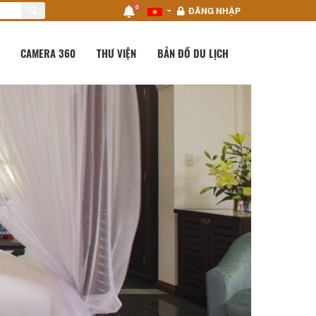
0
ĐĂNG NHẬP
CAMERA 360
THƯ VIỆN
BẢN ĐỒ DU LỊCH