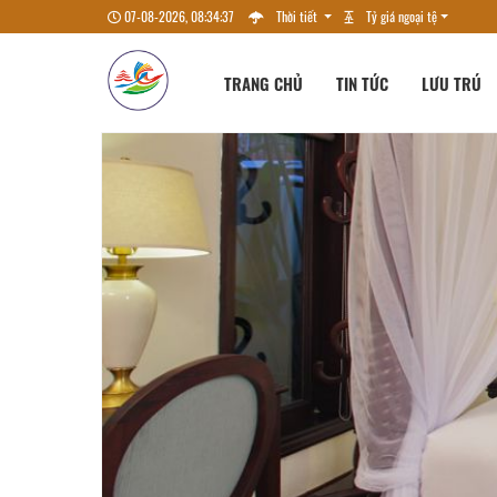
07-08-2026, 08:34:39
Thời tiết
Tỷ giá ngoại tệ
TRANG CHỦ
TIN TỨC
LƯU TRÚ