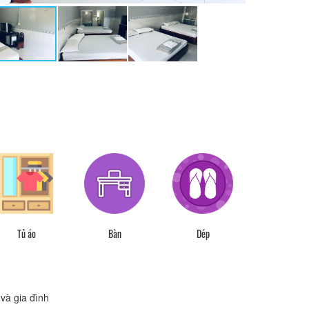
Tủ áo
Bàn
Dép
và gia đình