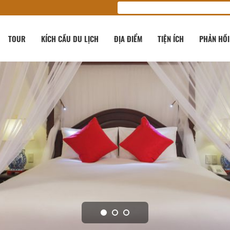
TOUR
KÍCH CẦU DU LỊCH
ĐỊA ĐIỂM
TIỆN ÍCH
PHẢN HỒI