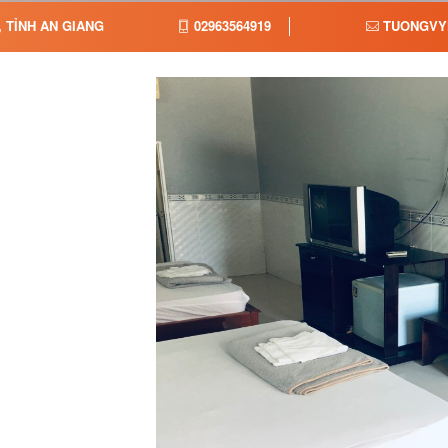
 TỈNH AN GIANG
02963564919
TUONGVY