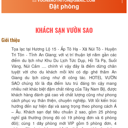
VUONSAOTRITON@GMAIL.COM
Đặt phòng
KHÁCH SẠN VƯỜN SAO
Giới thiệu
Tọa lạc tại Hương Lộ 15 - Ấp Tô Hạ - Xã Núi Tô - Huyện
Tri Tôn - Tỉnh An Giang; với vị trí thuận lợi nằm gần các
điểm du lịch như Khu Du Lịch Tức Dụp, Hồ Tà Pạ, Suối
Vàng, Núi Cấm .... chính vì vậy đây là điểm dừng chân
tuyệt vời cho du khách mỗi khi có dịp ghé thăm An
Giang du lịch cũng như đi công tác. HOTEL VƯỜN
SAO chúng tôi là địa điểm lưu trú đáng tin cậy mang
nhiều nét khác biệt đậm chất riêng của Tây Nam Bộ, được
khách hàng đánh giá cao về chất lượng cũng như phong
cách phục vụ thân thiện, chuyên nghiệp. Với lối kiến trúc
hướng đến sự hiện đại và sang trọng theo phong cách Á
– Âu. Khách sạn đạt tiêu chuẩn 2 sao, gồm 25 phòng
nghỉ giá thường (trong đó có 19 phòng đơn và 6 phòng
đôi); cùng 1 dãy phòng mới VIP gồm 5 phòng đơn, 4