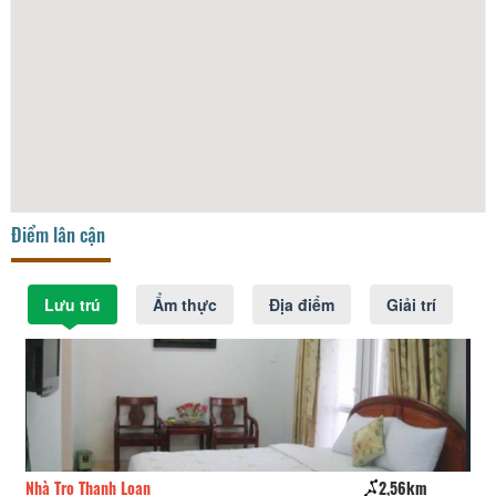
Điểm lân cận
Lưu trú
Ẩm thực
Địa điểm
Giải trí
Nhà Trọ Thanh Loan
2,56km
Nh