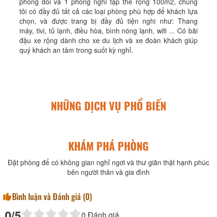
phòng đôi và 1 phòng nghỉ tập thể rộng 100m2, chúng
tôi có đầy đủ tất cả các loại phòng phù hợp để khách lựa
chọn, và được trang bị đầy đủ tiện nghi như: Thang
máy, tivi, tủ lạnh, điều hòa, bình nóng lạnh, wifi ... Có bãi
đậu xe rộng dành cho xe du lịch và xe đoàn khách giúp
quý khách an tâm trong suốt kỳ nghỉ.
NHỮNG DỊCH VỤ PHỔ BIẾN
KHÁM PHÁ PHÒNG
Đặt phòng để có không gian nghỉ ngơi và thư giãn thật hạnh phúc
bên người thân và gia đình
Bình luận và Đánh giá (
0
)
0
/5
0
Đánh giá