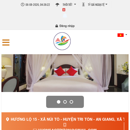
06-08-2026, 04:38:22
THỜI TIẾT
TỶ GIÁ NGOẠI TỆ
0
Đăng nhập
HƯƠNG LỘ 15 - XÃ NÚI TÔ - HUYỆN TRI TÔN - AN GIANG, XÃ TRI