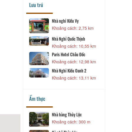
Lưu trú
ều Vy
Khách sạn Đại Lợi
ch: 2,75 km
Khoảng cách: 13,21 km
Khách sạn Đông Bảo
ốc Thịnh
Khoảng cách: 13,27 km
ch: 10,55 km
 Châu Đốc
ch: 12,98 km
ều Oanh 2
ch: 13,11 km
Ẩm thực
hủy Lộc
Cà phê Dung
ách: 300 m
Khoảng cách: 12,08 km
Cà phê Cồn Tiên