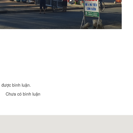
Nhà nghỉ Kim My 1
Nhà nghỉ Ki
Khoảng cách: 280 m
Khoảng cá
Nhà Nghỉ Phú Hương
Nhà Nghỉ Qu
Khoảng cách: 440 m
Khoảng cá
Paris Hotel
Nhà trọ Nguyên Đức
Khoảng cá
Khoảng cách: 580 m
Nhà Nghỉ Ki
Nhà Nghỉ Kim My 2
Khoảng cá
Khoảng cách: 1,39 km
 được bình luận.
Chưa có bình luận
Quán cà phê Hữu Tín
Nhà hàng T
Khoảng cách: 150 m
Khoảng c