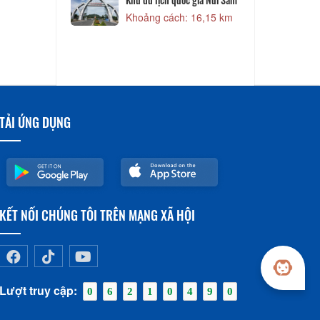
ách: 16,15 km
TẢI ỨNG DỤNG
KẾT NỐI CHÚNG TÔI TRÊN MẠNG XÃ HỘI
Lượt truy cập:
0
6
2
1
0
4
9
0