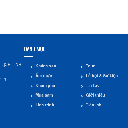
Khoảng cách: 12,63 km
Khoảng c
Thánh đường Hồi Giáo
Mubarak
Khoảng cách: 13,49 km
DANH MỤC
 LỊCH TỈNH
Khách sạn
Tour
Ẩm thực
Lễ hội & Sự kiện
iang
Khám phá
Tin tức
Mua sắm
Giới thiệu
Lịch trình
Tiện ích