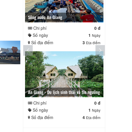
Sông nước An Giang
An Giang - 
Chi phí
0 đ
Chi phí
Số ngày
1
Số ngày
Ngày
Số địa điểm
3
Số địa đi
Địa điểm
An Giang - Du lịch sinh thái và tín ngưỡng
TOUR AN GIANG 2 NGÀ
Chi phí
0 đ
Chi phí
Số ngày
1
Số ngày
Ngày
Số địa điểm
4
Số địa đi
Địa điểm