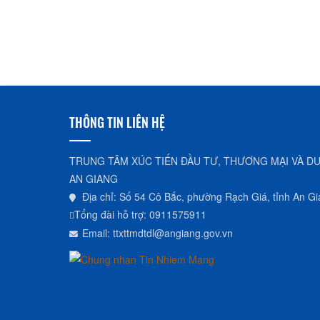
THÔNG TIN LIÊN HỆ
TRUNG TÂM XÚC TIẾN ĐẦU TƯ, THƯƠNG MẠI VÀ DU
AN GIANG
Địa chỉ: Số 54 Cô Bắc, phường Rạch Giá, tỉnh An G
Tổng đài hỗ trợ: 0911575911
Email: ttxttmdtdl@angiang.gov.vn