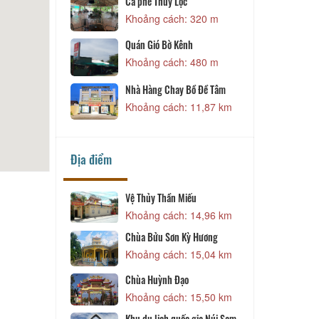
y Lộc
Khoảng cách: 12,13 km
ách: 320 m
ờ Kênh
ách: 480 m
hay Bồ Đề Tâm
ách: 11,87 km
Địa điểm
ần Miếu
Lăng Thoại Ngọc Hầu
ách: 14,96 km
Khoảng cách: 16,15 km
Tây An Cổ Tự
ơn Kỳ Hương
Khoảng cách: 16,27 km
ách: 15,04 km
h Đạo
ách: 15,50 km
 quốc gia Núi Sam