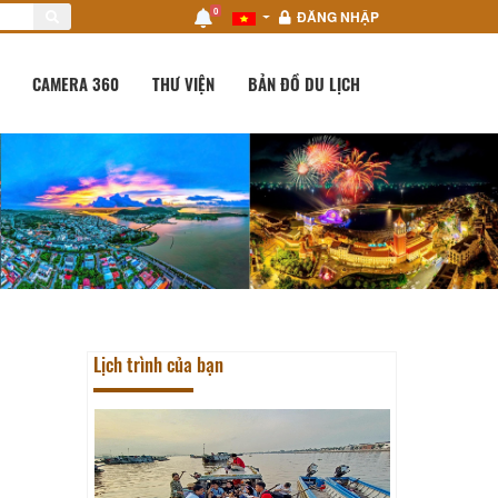
0
ĐĂNG NHẬP
CAMERA 360
THƯ VIỆN
BẢN ĐỒ DU LỊCH
Lịch trình của bạn