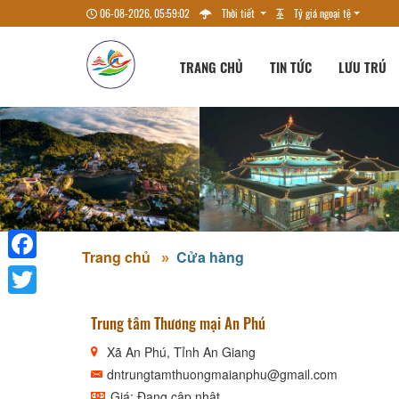
06-08-2026, 05:59:03
Thời tiết
Tỷ giá ngoại tệ
TRANG CHỦ
TIN TỨC
LƯU TRÚ
Trang chủ
Cửa hàng
Facebook
Twitter
Trung tâm Thương mại An Phú
Xã An Phú, Tỉnh An Giang
dntrungtamthuongmaianphu@gmail.com
Giá: Đang cập nhật