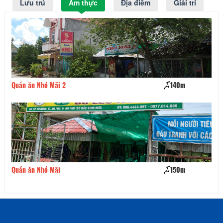
Lưu trú
Ẩm thực
Địa điểm
Giải trí
140m
Cà phê Hoa Anh Đào
150m
Quán cà phê Hữu Tín