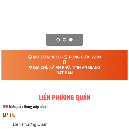
MỞ CỬA: 10:00 -
ĐÓNG CỬA: 22:00
ĐỊA CHỈ: XÃ AN PHÚ, TỈNH AN GIANG
ĐẶT BÀN
LIÊN PHƯƠNG QUÁN
Mức giá :
Đang cập nhật
Mô tả:
Liên Phương Quán