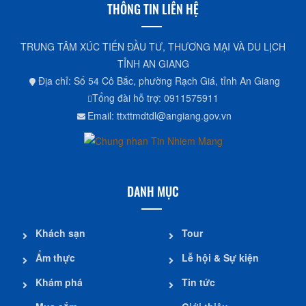
THÔNG TIN LIÊN HỆ
TRUNG TÂM XÚC TIẾN ĐẦU TƯ, THƯƠNG MẠI VÀ DU LỊCH
TỈNH AN GIANG
Địa chỉ: Số 54 Cô Bắc, phường Rạch Giá, tỉnh An Giang
Tổng đài hỗ trợ: 0911575911
Email: ttxttmdtdl@angiang.gov.vn
DANH MỤC
Khách sạn
Tour
Ẩm thực
Lễ hội & Sự kiện
Khám phá
Tin tức