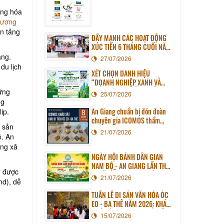
ạng hóa
hương
n tảng
ĐẨY MẠNH CÁC HOẠT ĐỘNG
XÚC TIẾN 6 THÁNG CUỐI NĂM
2026
ang.
27/07/2026
du lịch
XÉT CHỌN DANH HIỆU
“DOANH NGHIỆP XANH VÀ
TRÁCH NHIỆM XÃ HỘI TỈNH AN
ững
25/07/2026
GIANG” NĂM 2026
ng
An Giang chuẩn bị đón đoàn
ip.
chuyên gia ICOMOS thẩm
c sản
định Hồ sơ Di sản thế giới Óc
21/07/2026
ẻ. An
Eo - Ba Thê
ạng xã
NGÀY HỘI BÁNH DÂN GIAN
NAM BỘ - AN GIANG LẦN THỨ
y được
III SẼ DIỄN RA TẠI PHƯỜNG
21/07/2026
nd), dễ
LONG XUYÊN
TUẦN LỄ DI SẢN VĂN HÓA ÓC
EO - BA THÊ NĂM 2026: KHÁM
PHÁ NỀN VĂN MINH CỔ GIỮA
15/07/2026
LÒNG AN GIANG HIỆN ĐẠI