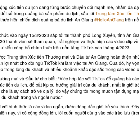
 động xúc tiến du lịch đang từng bước chuyển đổi mạnh mẽ, nhằm đa d
đổi số trong quảng bá sản phẩm du lịch, sắp tới
Trung tâm Xúc tiến T
thực hiện chiến dịch quảng bá du lịch An Giang
#HelloAnGiang
trên nề
 chức vào ngày 15/3/2023 sắp tới tại thành phố Long Xuyên, tỉnh An Gi
30 thành viên sẽ tham quan, trải nghiệm và thực hiện các video clip về 
ự kiến công bố chính thức trên nền tảng TikTok vào tháng 4/2023.
được Trung tâm Xúc tiến Thương mại và Đầu tư An Giang hoàn thiện nh
lợi nhất cho đội ngũ TikTok khi làm việc tại An Giang. Qua đó, hy vọ
ẹp trong lòng du khách và nhiều khoảnh khắc đặc sắc trong các video cl
ơng mại và Đầu tư cho biết: “Việc hợp tác với TikTok để quảng bá cá
 tiến du lịch, để bắt kịp xu hướng giải trí của du khách, nhất là giới tr
 chế là sự cách trở về địa lý, do vậy chúng tôi mong muốn tận dụng m
 du khách trong và ngoài nước.”
với hình thức là các video ngắn, được đông đảo giới trẻ yêu thích. Đâ
ện nay, vì có cộng đồng lớn, lôi cuốn người dùng vào các trào lưu (tre