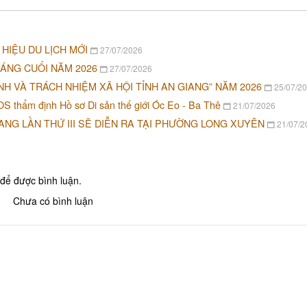
HIỆU DU LỊCH MỚI
27/07/2026
HÁNG CUỐI NĂM 2026
27/07/2026
H VÀ TRÁCH NHIỆM XÃ HỘI TỈNH AN GIANG” NĂM 2026
25/07/2
S thẩm định Hồ sơ Di sản thế giới Óc Eo - Ba Thê
21/07/2026
ANG LẦN THỨ III SẼ DIỄN RA TẠI PHƯỜNG LONG XUYÊN
21/07/2
để được bình luận.
Chưa có bình luận
Nhà Hàng Vườn Sinh Thái Hai
Bún M
Lúa Đồng Quê
TRÀ SỮ
Quán Cơm Quế Phát