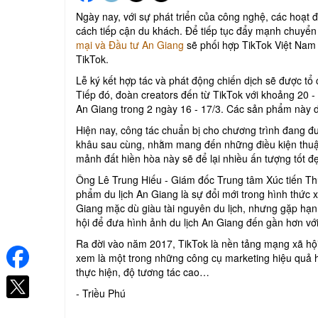
Ngày nay, với sự phát triển của công nghệ, các hoạt
cách tiếp cận du khách. Để tiếp tục đẩy mạnh chuyển 
mại và Đầu tư An Giang
sẽ phối hợp TikTok Việt Nam 
TikTok.
Lễ ký kết hợp tác và phát động chiến dịch sẽ được tổ
Tiếp đó, đoàn creators đến từ TikTok với khoảng 20 - 
An Giang trong 2 ngày 16 - 17/3. Các sản phẩm này d
Hiện nay, công tác chuẩn bị cho chương trình đang 
khâu sau cùng, nhằm mang đến những điều kiện thuận 
mảnh đất hiền hòa này sẽ để lại nhiều ấn tượng tốt đ
Ông Lê Trung Hiếu - Giám đốc Trung tâm Xúc tiến Thư
phẩm du lịch An Giang là sự đổi mới trong hình thức xúc
Giang mặc dù giàu tài nguyên du lịch, nhưng gặp hạn
hội để đưa hình ảnh du lịch An Giang đến gần hơn với
Ra đời vào năm 2017, TikTok là nền tảng mạng xã hội 
xem là một trong những công cụ marketing hiệu quả hi
thực hiện, độ tương tác cao…
- Triều Phú