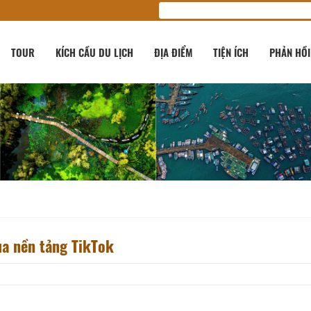
TOUR
KÍCH CẦU DU LỊCH
ĐỊA ĐIỂM
TIỆN ÍCH
PHẢN HỒI
ua nền tảng TikTok