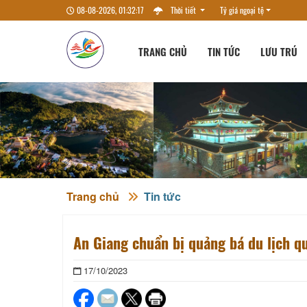
08-08-2026, 01:32:18
Thời tiết
Tỷ giá ngoại tệ
TRANG CHỦ
TIN TỨC
LƯU TRÚ
Trang chủ
Tin tức
An Giang chuẩn bị quảng bá du lịch q
17/10/2023