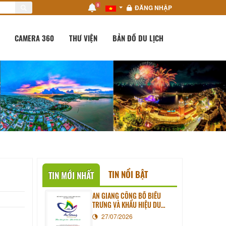
0
ĐĂNG NHẬP
CAMERA 360
THƯ VIỆN
BẢN ĐỒ DU LỊCH
TIN NỔI BẬT
TIN MỚI NHẤT
AN GIANG CÔNG BỐ BIỂU
TRƯNG VÀ KHẨU HIỆU DU
LỊCH MỚI
27/07/2026