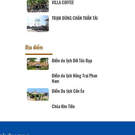
Nhà hàng Khoa Trí
COFFEE
DỪNG CHÂN THẦN TÀI
Địa điểm
ịch Đồi Tức Dụp
Hồ Tà Pạ
ịch Nông Trại Phan
Chùa Phước Điền
Khu di tích lăng Mạc Cửu
lịch Cồn Én
Khu lưu niệm Chủ tịch Tôn Đức
Thắng
 Tiên