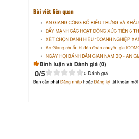
Bài viết liên quan
AN GIANG CÔNG BỐ BIỂU TRƯNG VÀ KHẨU 
ĐẨY MẠNH CÁC HOẠT ĐỘNG XÚC TIẾN 6 T
XÉT CHỌN DANH HIỆU “DOANH NGHIỆP XAN
An Giang chuẩn bị đón đoàn chuyên gia ICOMO
NGÀY HỘI BÁNH DÂN GIAN NAM BỘ - AN GI
Bình luận và Đánh giá (
0
)
0
/5
0
Đánh giá
Bạn cần phải
Đăng nhập
hoặc
Đăng ký
tài khoản mới 