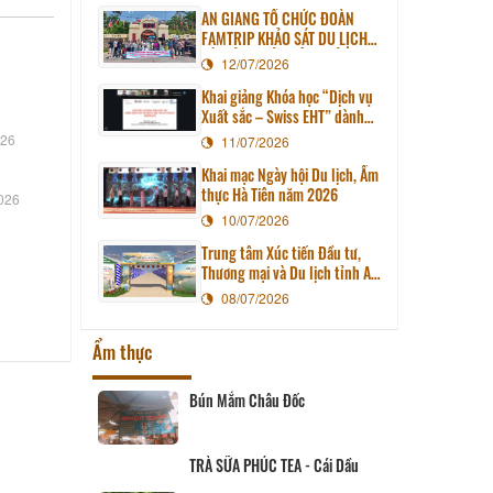
AN GIANG TỔ CHỨC ĐOÀN
FAMTRIP KHẢO SÁT DU LỊCH
HÀ TIÊN - TIÊN HẢI - KIÊN
12/07/2026
LƯƠNG
Khai giảng Khóa học “Dịch vụ
Xuất sắc – Swiss EHT” dành
cho doanh nghiệp du lịch tỉnh
026
11/07/2026
An Giang
Khai mạc Ngày hội Du lịch, Ẩm
thực Hà Tiên năm 2026
026
10/07/2026
Trung tâm Xúc tiến Đầu tư,
Thương mại và Du lịch tỉnh An
Giang tổ chức Ngày hội Du
08/07/2026
lịch, Ẩm thực Hà Tiên năm
2026
Ẩm thực
ắm Châu Đốc
Lẩu bò Thu Thủy
A PHÚC TEA - Cái Dầu
Quán Lẩu Lịch Hai Tượng