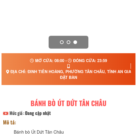
MỞ CỬA: 08:00 -
ĐÓNG CỬA: 23:59
ĐỊA CHỈ: ĐINH TIÊN HOÀNG, PHƯỜNG TÂN CHÂU, TỈNH AN GIANG
ĐẶT BÀN
BÁNH BÒ ÚT DỨT TÂN CHÂU
Mức giá :
Đang cập nhật
Mô tả:
Bánh bò Út Dứt Tân Châu