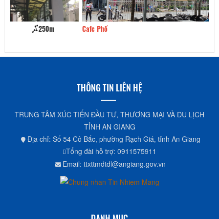
Cafe Phố
290m
Ca
THÔNG TIN LIÊN HỆ
TRUNG TÂM XÚC TIẾN ĐẦU TƯ, THƯƠNG MẠI VÀ DU LỊCH
TỈNH AN GIANG
Địa chỉ: Số 54 Cô Bắc, phường Rạch Giá, tỉnh An Giang
Tổng đài hỗ trợ: 0911575911
Email: ttxttmdtdl@angiang.gov.vn
DANH MỤC