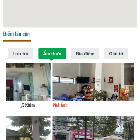
Điểm lân cận
Lưu trú
Ẩm thực
Địa điểm
Giải trí
Phở Ánh
260m
Ca