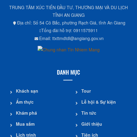
TRUNG TÂM XÚC TIẾN ĐẦU TƯ, THƯƠNG MẠI VÀ DU LỊCH
TỈNH AN GIANG
Địa chỉ: Số 54 Cô Bắc, phường Rạch Giá, tỉnh An Giang
Tổng đài hỗ trợ: 0911575911
Email: ttxttmdtdl@angiang.gov.vn
DANH MỤC
Khách sạn
Tour
Ẩm thực
Lễ hội & Sự kiện
Khám phá
Tin tức
Mua sắm
Giới thiệu
Lịch trình
Tiện ích