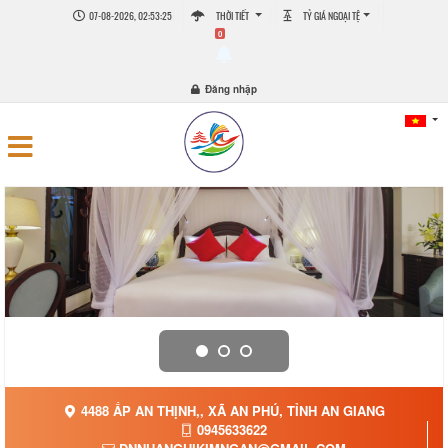
07-08-2026, 02:53:25
THỜI TIẾT
TỶ GIÁ NGOẠI TỆ
0
Đăng nhập
4488 ẤP AN THỊNH,, XÃ AN PHÚ, TỈNH AN GIANG
0945633622