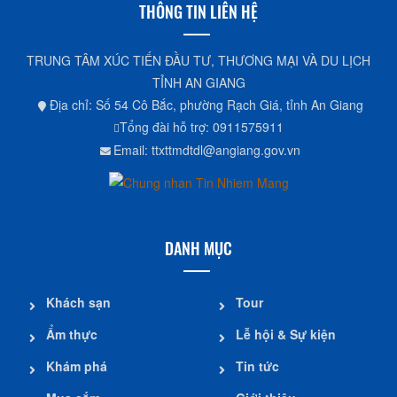
THÔNG TIN LIÊN HỆ
TRUNG TÂM XÚC TIẾN ĐẦU TƯ, THƯƠNG MẠI VÀ DU LỊCH
TỈNH AN GIANG
Địa chỉ: Số 54 Cô Bắc, phường Rạch Giá, tỉnh An Giang
Tổng đài hỗ trợ: 0911575911
Email: ttxttmdtdl@angiang.gov.vn
DANH MỤC
Khách sạn
Tour
Ẩm thực
Lễ hội & Sự kiện
Khám phá
Tin tức