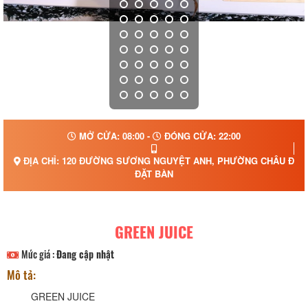
MỞ CỬA: 08:00 -
ĐÓNG CỬA: 22:00
ĐỊA CHỈ: 120 ĐƯỜNG SƯƠNG NGUYỆT ANH, PHƯỜNG CHÂU ĐỐC,
ĐẶT BÀN
GREEN JUICE
Mức giá :
Đang cập nhật
Mô tả:
GREEN JUICE