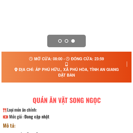
MỞ CỬA: 08:00 -
ĐÓNG CỬA: 23:59
ĐỊA CHỈ: ẤP PHÚ HỮU,, XÃ PHÚ HÒA, TỈNH AN GIANG
ĐẶT BÀN
QUÁN ĂN VẶT SONG NGỌC
Loại món ăn chính:
Mức giá :
Đang cập nhật
Mô tả: