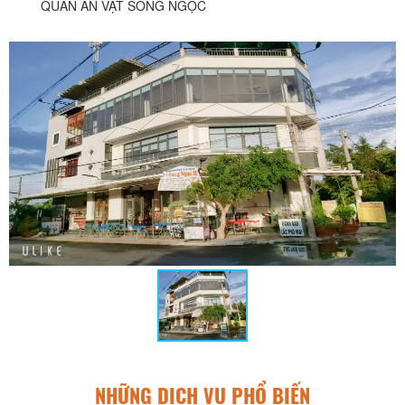
QUÁN ĂN VẶT SONG NGỌC
NHỮNG DỊCH VỤ PHỔ BIẾN