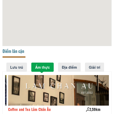
Điểm lân cận
Lưu trú
Ẩm thực
Địa điểm
Giải trí
Coffee and Tea Lâm Chấn Âu
2,59km
Ca