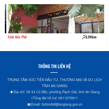
Cafe Góc Phố
6,96km
Cà
THÔNG TIN LIÊN HỆ
TRUNG TÂM XÚC TIẾN ĐẦU TƯ, THƯƠNG MẠI VÀ DU LỊCH
TỈNH AN GIANG
Địa chỉ: Số 54 Cô Bắc, phường Rạch Giá, tỉnh An Giang
Tổng đài hỗ trợ: 0911575911
Email: ttxttmdtdl@angiang.gov.vn