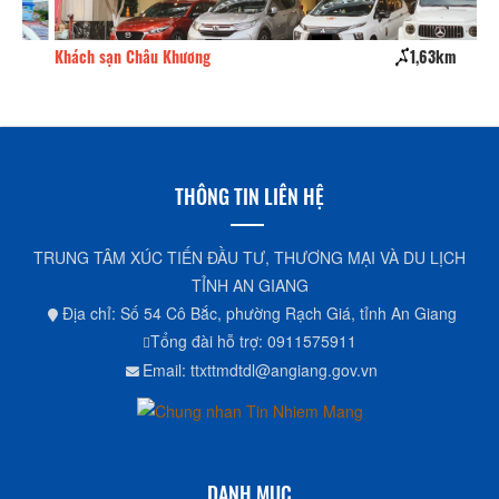
Khách sạn Châu Khương
1,63km
Kh
THÔNG TIN LIÊN HỆ
TRUNG TÂM XÚC TIẾN ĐẦU TƯ, THƯƠNG MẠI VÀ DU LỊCH
TỈNH AN GIANG
Địa chỉ: Số 54 Cô Bắc, phường Rạch Giá, tỉnh An Giang
Tổng đài hỗ trợ: 0911575911
Email: ttxttmdtdl@angiang.gov.vn
DANH MỤC