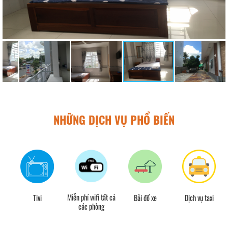
NHỮNG DỊCH VỤ PHỔ BIẾN
Miễn phí wifi tất cả
Tivi
Bãi đổ xe
Dịch vụ taxi
các phòng