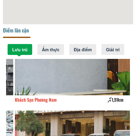
Điểm lân cận
Lưu trú
Ẩm thực
Địa điểm
Giải trí
Khách Sạn Phương Nam
1,51km
Nh