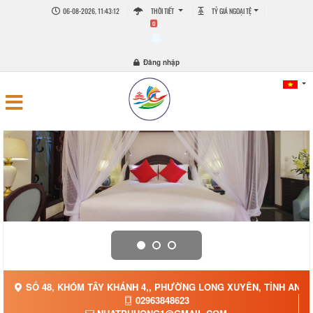
06-08-2026, 11:43:13
THỜI TIẾT
TỶ GIÁ NGOẠI TỆ
0
Đăng nhập
SỐ 48, KHÓM TÂY KHÁNH 4,, PHƯỜNG LONG XUYÊN, TỈNH AN G
02963848623