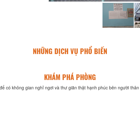
NHỮNG DỊCH VỤ PHỔ BIẾN
KHÁM PHÁ PHÒNG
để có không gian nghỉ ngơi và thư giãn thật hạnh phúc bên người thân 