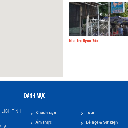
h Sạn Ngọc Hân
1,19km
Nhà Trọ Ngọc Yến
DANH MỤC
 LỊCH TỈNH
Khách sạn
Tour
Ẩm thực
Lễ hội & Sự kiện
iang