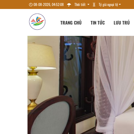
08-08-2026, 04:52:09
Thời tiết
Tỷ giá ngoại tệ
TRANG CHỦ
TIN TỨC
LƯU TRÚ