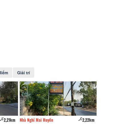
điểm
Giải trí
2,21km
Nhà Nghỉ Mai Huyền
2,22km
Nhà Nghỉ Ngọc Tr