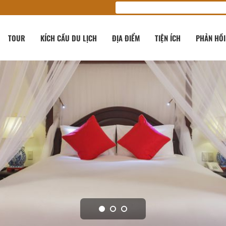
TOUR
KÍCH CẦU DU LỊCH
ĐỊA ĐIỂM
TIỆN ÍCH
PHẢN HỒI