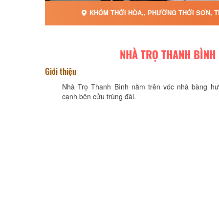
KHÓM THỚI HÒA,, PHƯỜNG THỚI SƠN, T
NHÀ TRỌ THANH BÌNH
Giới thiệu
Nhà Trọ Thanh Bình nằm trên vóc nhà bàng hướ
cạnh bên cửu trùng đài.