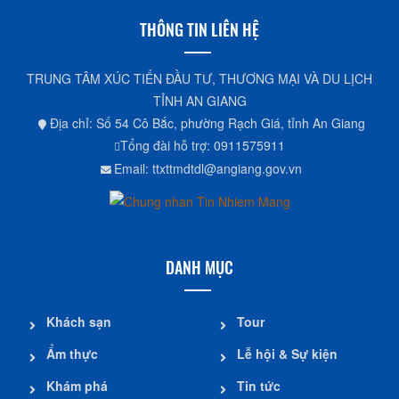
THÔNG TIN LIÊN HỆ
TRUNG TÂM XÚC TIẾN ĐẦU TƯ, THƯƠNG MẠI VÀ DU LỊCH
TỈNH AN GIANG
Địa chỉ: Số 54 Cô Bắc, phường Rạch Giá, tỉnh An Giang
Tổng đài hỗ trợ: 0911575911
Email: ttxttmdtdl@angiang.gov.vn
DANH MỤC
Khách sạn
Tour
Ẩm thực
Lễ hội & Sự kiện
Khám phá
Tin tức