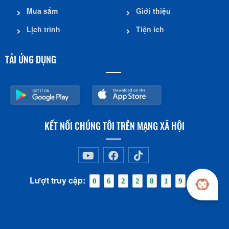
Mua sắm
Giới thiệu
Lịch trình
Tiện ích
TẢI ỨNG DỤNG
KẾT NỐI CHÚNG TÔI TRÊN MẠNG XÃ HỘI
Lượt truy cập:
0
6
2
2
8
1
9
0