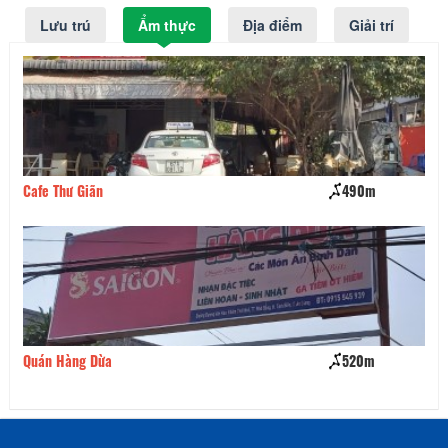
Lưu trú
Ẩm thực
Địa điểm
Giải trí
Cafe Thư Giãn
490m
Qu
Quán Hàng Dừa
520m
Qu