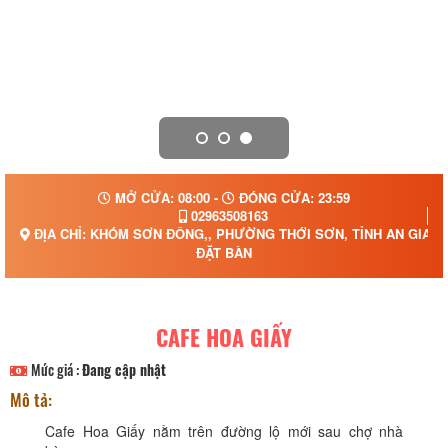
MỞ CỬA: 08:00 -
ĐÓNG CỬA: 23:59
02963508163
ĐỊA CHỈ: KHÓM SƠN ĐÔNG,, PHƯỜNG THỚI SƠN, TỈNH AN GIAN
ĐẶT BÀN
CAFE HOA GIẤY
Mức giá :
Đang cập nhật
Mô tả:
Cafe Hoa Giấy nằm trên đường lộ mới sau chợ nhà