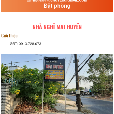
NHANGHIMAIHUYEN@GMAIL.COM
Đặt phòng
NHÀ NGHỈ MAI HUYỀN
Giới thiệu
SĐT: 0913.728.073