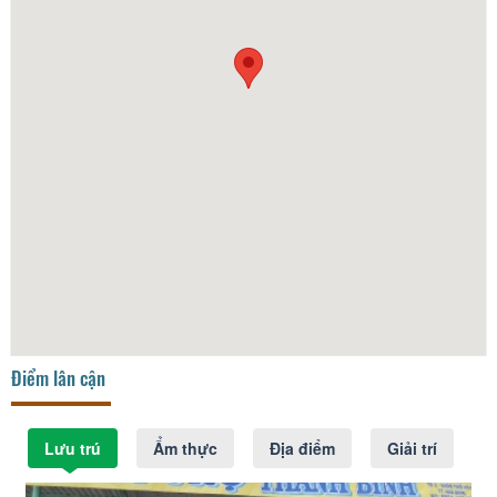
Điểm lân cận
Lưu trú
Ẩm thực
Địa điểm
Giải trí