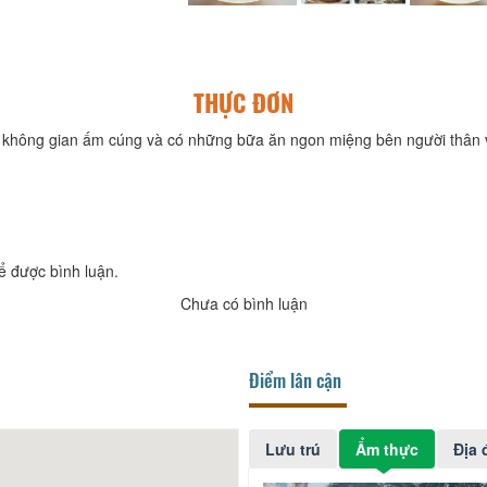
THỰC ĐƠN
không gian ấm cúng và có những bữa ăn ngon miệng bên người thân v
ể được bình luận.
Chưa có bình luận
Điểm lân cận
Lưu trú
Ẩm thực
Địa 