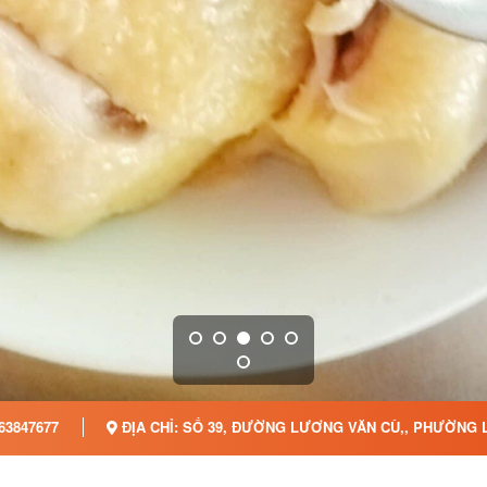
63847677
ĐỊA CHỈ: SỐ 39, ĐƯỜNG LƯƠNG VĂN CÙ,, PHƯỜNG 