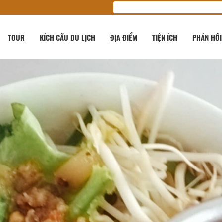
TOUR
KÍCH CẦU DU LỊCH
ĐỊA ĐIỂM
TIỆN ÍCH
PHẢN HỒI