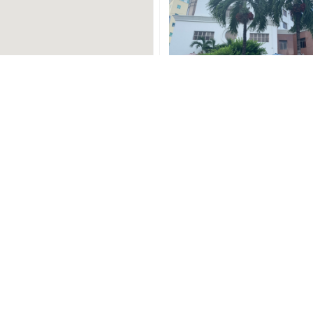
and Coffee Long Xuyên
90m
Cafe Hữu Tín
ếu Danh Quán - Hai Bà
120m
Chu Tước Lâu