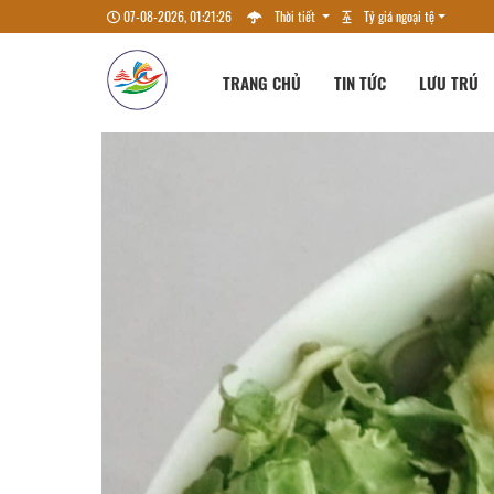
07-08-2026, 01:21:27
Thời tiết
Tỷ giá ngoại tệ
TRANG CHỦ
TIN TỨC
LƯU TRÚ