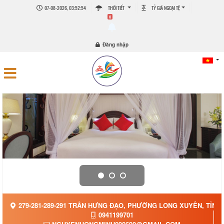
07-08-2026, 03:52:55
THỜI TIẾT
TỶ GIÁ NGOẠI TỆ
0
Đăng nhập
279-281-289-291 TRẦN HƯNG ĐẠO, PHƯỜNG LONG XUYÊN, TỈNH
0941199701