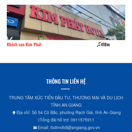
410m
LARA Hotel Long Xuyên
THÔNG TIN LIÊN HỆ
TRUNG TÂM XÚC TIẾN ĐẦU TƯ, THƯƠNG MẠI VÀ DU LỊCH
TỈNH AN GIANG
Địa chỉ: Số 54 Cô Bắc, phường Rạch Giá, tỉnh An Giang
Tổng đài hỗ trợ: 0911575911
Email: ttxttmdtdl@angiang.gov.vn