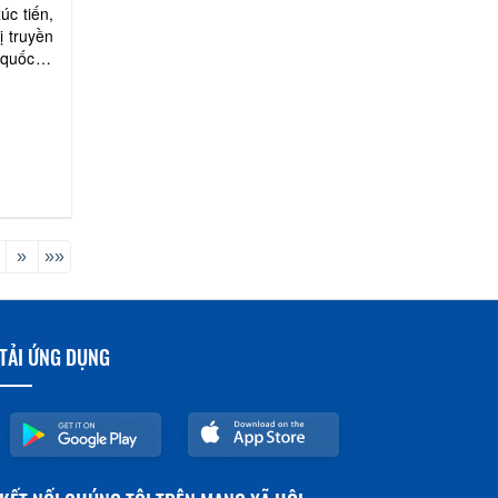
úc tiến,
ị truyền
 quốc tế
»
»»
TẢI ỨNG DỤNG