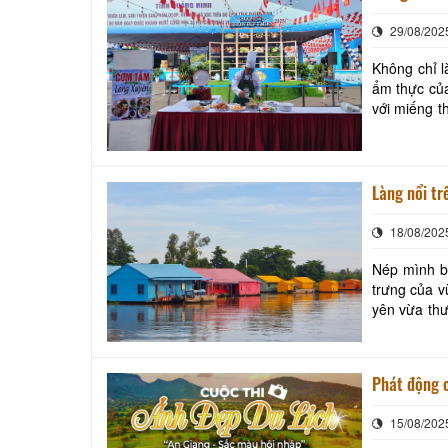
Quốc khánh
29/08/202
ăn đặc trư
Không chỉ 
ẩm thực của
với miếng t
miệng. Tron
Làng nổi tr
18/08/202
Nép mình b
trưng của v
yên vừa thư
Phát động c
15/08/202