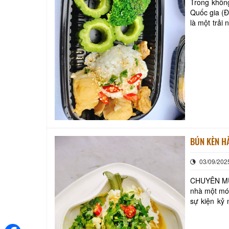
Trong khôn
Quốc gia (
là một trải
miền C
BÚN KÈN HÀ
03/09/202
CHUYÊN MỤC: MỖI NGÀY MỘ
nhà một món ăn đó là BÚN KÈN HÀ TIÊN – Tin
sự kiện kỷ
(2/9/1945 -