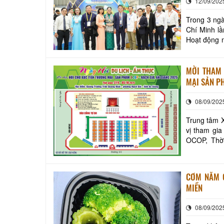
12/09/202
Trong 3 ngà
Chí Minh lầ
Hoạt động n
mạnh, đồng 
MỜI THAM 
MẠI SẢN P
08/09/202
Trung tâm X
vị tham gia
OCOP, Thời gian: từ ngày 27/9 đến ngày 05/10/2025. Địa điểm: Quảng trường Trần
CƠM NẮM 
MIỀN
08/09/202