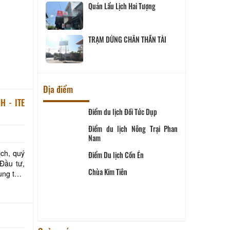
Quán Lẩu Lịch Hai Tượng
TRẠM DỪNG CHÂN THẦN TÀI
H - ITE
Địa điểm
úi Sam
Điểm du lịch Đồi Tức Dụp
Điểm du lịch Nông Trại Phan
eo Núi Cấm
 Đầu tư,
Nam
Điểm Du lịch Cồn Én
trên đỉnh núi
Chùa Kim Tiên
Tràm Trà Sư