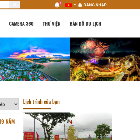
0
ĐĂNG NHẬP
CAMERA 360
THƯ VIỆN
BẢN ĐỒ DU LỊCH
Lịch trình của bạn
 19 NĂM