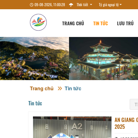
09-08-2026, 11:00:30
Thời tiết
Tỷ giá ngoại tệ
TRANG CHỦ
TIN TỨC
LƯU TRÚ
Trang chủ
Tin tức
Tin tức
AN GIANG 
2025