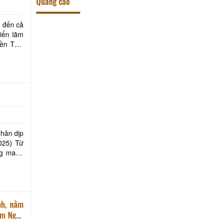
Quảng cáo
iển lãm
5) Từ
ang mang
nh, nằm
ăm Ngày