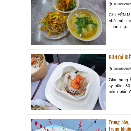
01/09/202
CHUYÊN MỤC: MỖI NGÀY MỘ
nhà một mó
Thành tựu Kinh tế - Xã hộ
Trong khuô
BÚN CÁ KIÊ
30/08/202
Gian hàng Ẩm
kỷ niệm 80
miền biển A
theo trọn v
Trưng bày,
trong khuô