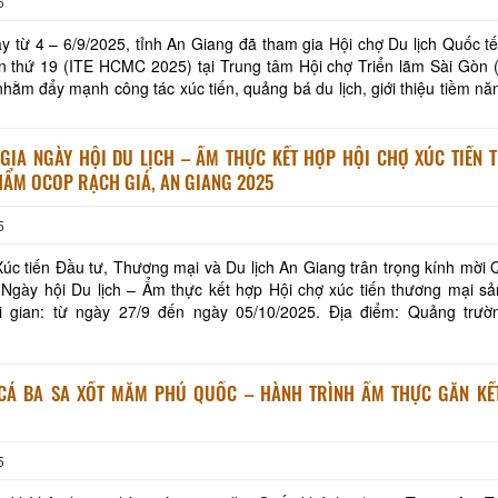
5
y từ 4 – 6/9/2025, tỉnh An Giang đã tham gia Hội chợ Du lịch Quốc t
n thứ 19 (ITE HCMC 2025) tại Trung tâm Hội chợ Triển lãm Sài Gòn 
hằm đẩy mạnh công tác xúc tiến, quảng bá du lịch, giới thiệu tiềm nă
thời tạo điều kiện để các doan
GIA NGÀY HỘI DU LỊCH – ẨM THỰC KẾT HỢP HỘI CHỢ XÚC TIẾN 
HẨM OCOP RẠCH GIÁ, AN GIANG 2025
5
úc tiến Đầu tư, Thương mại và Du lịch An Giang trân trọng kính mời
 Ngày hội Du lịch – Ẩm thực kết hợp Hội chợ xúc tiến thương mại s
Quang Khải, phường Rạch Giá, tỉnh An Giang. Quy
CÁ BA SA XỐT MẮM PHÚ QUỐC – HÀNH TRÌNH ẨM THỰC GẮN KẾ
5