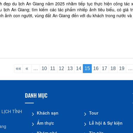
h đẹp du lịch An Giang năm 2025 nhằm tiếp tục thực hiện công tác x
 lịch An Giang; tìm kiếm các tác phẩm nhiếp ảnh tiêu biểu, có giá tr
nh ảnh con người, vùng đất An Giang đến với du khách trong nước và
c tiến, quảng bá thúc đẩy phá
««
«
…
10
11
12
13
14
15
16
17
18
19
…
DANH MỤC
 LỊCH TỈNH
Khách sạn
Tour
Ẩm thực
Lễ hội & Sự kiện
iang