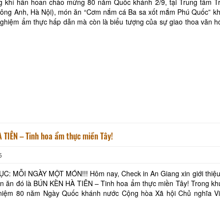
g khí hân hoan chào mừng 80 năm Quốc khánh 2/9, tại Trung tâm Tr
Đông Anh, Hà Nội), món ăn “Cơm nắm cá Ba sa xốt mắm Phú Quốc” kh
 nghiệm ẩm thực hấp dẫn mà còn là biểu tượng của sự giao thoa văn 
Khách sạn Trường 
ơm nắm – hình ảnh thân thuộc của người Việt
Khách sạn Hiệp Hòa
Khách sạn Song Lạ
Khách Sạn Đồng Xa
 TIÊN – Tinh hoa ẩm thực miền Tây!
5
T MÓN!!! Hôm nay, Check in An Giang xin giới thiệu đến cả
Quán Cơm Quế Phá
h hoa ẩm thực miền Tây! Trong khuôn khổ
 niệm 80 năm Ngày Quốc khánh nước Cộng hòa Xã hội Chủ nghĩa V
 2/9/2025) tại Trung tâm Triển lãm Quốc g
HighLand Coffee L