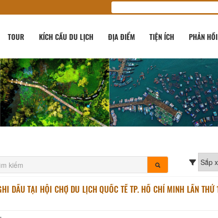
TOUR
KÍCH CẦU DU LỊCH
ĐỊA ĐIỂM
TIỆN ÍCH
PHẢN HỒI
GHI DẤU TẠI HỘI CHỢ DU LỊCH QUỐC TẾ TP. HỒ CHÍ MINH LẦN THỨ