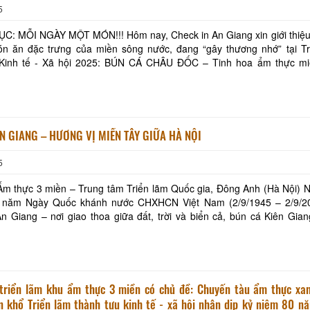
5
T MÓN!!! Hôm nay, Check in An Giang xin giới thiệu đến cả
n ăn đặc trưng của miền sông nước, đang “gây thương nhớ” tại Tr
i 2025: BÚN CÁ CHÂU ĐỐC – Tinh hoa ẩm thực miền Tây!
n khổ sự kiện kỷ niệm 80 năm Ngày Quốc khánh
N GIANG – HƯƠNG VỊ MIỀN TÂY GIỮA HÀ NỘI
5
 thực 3 miền – Trung tâm Triển lãm Quốc gia, Đông Anh (Hà Nội) Nhân dịp
 năm Ngày Quốc khánh nước CHXHCN Việt Nam (2/9/1945 – 2/9/202
n Giang – nơi giao thoa giữa đất, trời và biển cả, bún cá Kiên Gi
ẹn tinh hoa ẩm thực phương Nam, hội tụ t
 triển lãm khu ẩm thực 3 miền có chủ đề: Chuyến tàu ẩm thực xa
n khổ Triển lãm thành tựu kinh tế - xã hội nhân dịp kỷ niệm 80 n