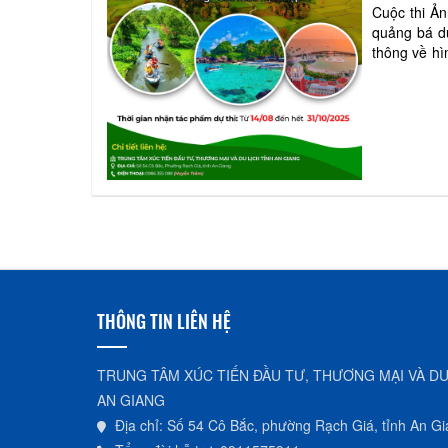
Cuộc thi Ản
quảng bá du
thông về hì
góp phần xú
THÔNG TIN LIÊN HỆ
TRUNG TÂM XÚC TIẾN ĐẦU TƯ, THƯƠNG MẠI VÀ DU
AN GIANG
Địa chỉ: Số 54 Cô Bắc, phường Rạch Giá, tỉnh An G