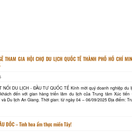
Lẩu bò Thu Thủy
Bún Mắm Châu Đốc
SẼ THAM GIA HỘI CHỢ DU LỊCH QUỐC TẾ THÀNH PHỐ HỒ CHÍ MIN
5
Miếu Bà Chúa Xứ N
5
LỊCH - ĐẦU TƯ QUỐC TẾ Kính mời quý doanh nghiệp du lịch, quý
Khu Du Lịch Cáp tr
 khách đến với gian hàng triển lãm du lịch của Trung tâm Xúc tiến
. Thời gian: từ ngày 04 – 06/09/2025 Địa điểm: Trung tâm
Triển lãm Sài Gòn (SECC), phường
Tượng Phật Di Lặc 
Cấm
U ĐỐC – Tinh hoa ẩm thực miền Tây!
Điểm Du lịch Rừng 