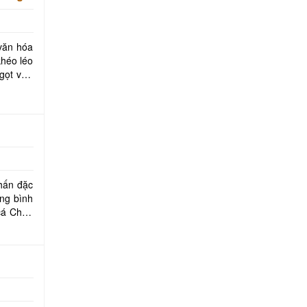
với món
văn hóa
khéo léo
ngọt vừa
hấn đặc
ống bình
 cá Châu