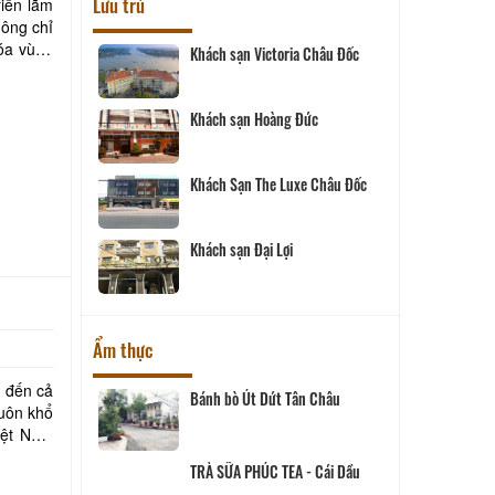
Lưu trú
iển lãm
ông chỉ
hóa vùng
Phát
Khách sạn Victoria Châu Đốc
Khách sạn Hoàng Đức
c
Khách Sạn The Luxe Châu Đốc
Khách sạn Đại Lợi
nh
Ẩm thực
t
Bánh bò Út Dứt Tân Châu
iệt Nam
ong Xuyên
TRÀ SỮA PHÚC TEA - Cái Dầu