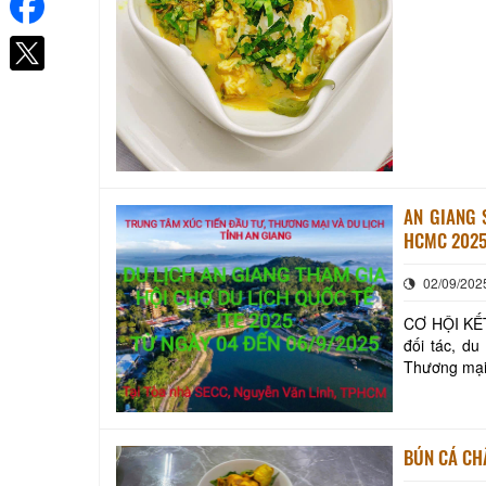
AN GIANG 
HCMC 202
02/09/202
CƠ HỘI KẾT NỐI DU 
đối tác, du
Thương mại và Du lịch An Giang
Hội chợ và 
BÚN CÁ CHÂ