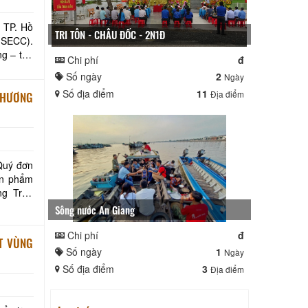
ế TP. Hồ
TRI TÔN - CHÂU ĐỐC - 2N1Đ
(SECC).
ng – thế
Chi phí
đ
Số ngày
2
Ngày
Số địa điểm
11
Địa điểm
THƯƠNG
 Quý đơn
ản phẩm
Sông nước An Giang
Chi phí
đ
T VÙNG
Số ngày
1
Ngày
Số địa điểm
3
Địa điểm