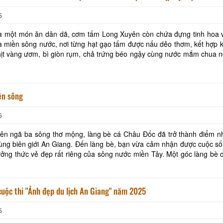
 (02/9/1945 - 02/9/2025), ẩm thực An Giang sẽ có dịp tỏa sáng 
5
ng đầy bản sắc – Cơm tấm Long Xuyên.
là một món ăn dân dã, cơm tấm Long Xuyên còn chứa đựng tinh hoa 
 miền sông nước, nơi từng hạt gạo tấm được nấu dẻo thơm, kết hợp 
hịt vàng ươm, bì giòn rụm, chả trứng béo ngậy cùng nước mắm chua 
g không gian ẩm thực, du khách và khá
ên sông
5
ên ngã ba sông thơ mộng, làng bè cá Châu Đốc đã trở thành điểm n
ùng biên giới An Giang. Đến làng bè, bạn vừa cảm nhận được cuộc s
ởng thức vẻ đẹp rất riêng của sông nước miền Tây. Một góc làng bè
Đốc. Ảnh: THANH TIẾN Từ thuở “cắm sào”… Nếu c
uộc thi "Ảnh đẹp du lịch An Giang" năm 2025
5