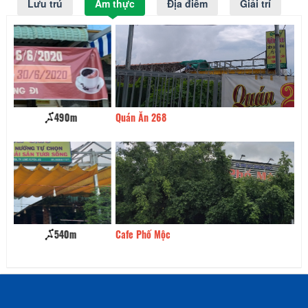
Lưu trú
Ẩm thực
Địa điểm
Giải trí
Quán Ăn 268
560m
Qu
Cafe Phố Mộc
670m
Co