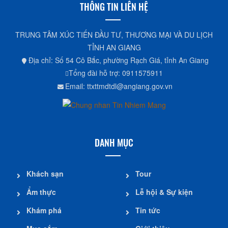
THÔNG TIN LIÊN HỆ
TRUNG TÂM XÚC TIẾN ĐẦU TƯ, THƯƠNG MẠI VÀ DU LỊCH
TỈNH AN GIANG
Địa chỉ: Số 54 Cô Bắc, phường Rạch Giá, tỉnh An Giang
Tổng đài hỗ trợ: 0911575911
Email: ttxttmdtdl@angiang.gov.vn
DANH MỤC
Khách sạn
Tour
Ẩm thực
Lễ hội & Sự kiện
Khám phá
Tin tức