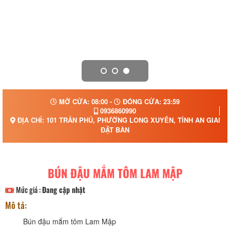
MỞ CỬA: 08:00 -
ĐÓNG CỬA: 23:59
0936860990
ĐỊA CHỈ: 101 TRẦN PHÚ, PHƯỜNG LONG XUYÊN, TỈNH AN GIANG
ĐẶT BÀN
BÚN ĐẬU MẮM TÔM LAM MẬP
Mức giá :
Đang cập nhật
Mô tả:
Bún đậu mắm tôm Lam Mập