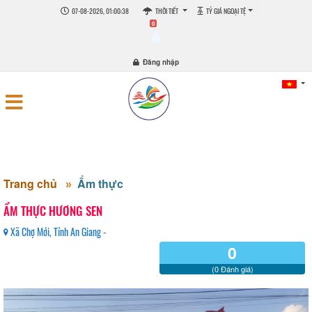
07-08-2026, 01:00:39
THỜI TIẾT
TỶ GIÁ NGOẠI TỆ
0
Đăng nhập
Trang chủ
Ẩm thực
ẨM THỰC HƯƠNG SEN
Xã Chợ Mới, Tỉnh An Giang -
0
(0 Đánh giá)