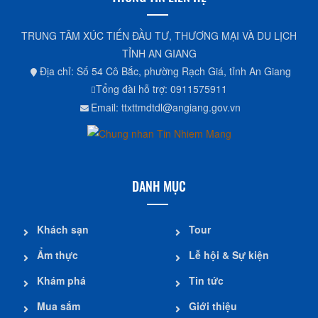
TRUNG TÂM XÚC TIẾN ĐẦU TƯ, THƯƠNG MẠI VÀ DU LỊCH
TỈNH AN GIANG
Địa chỉ: Số 54 Cô Bắc, phường Rạch Giá, tỉnh An Giang
Tổng đài hỗ trợ: 0911575911
Email: ttxttmdtdl@angiang.gov.vn
DANH MỤC
Khách sạn
Tour
Ẩm thực
Lễ hội & Sự kiện
Khám phá
Tin tức
Mua sắm
Giới thiệu