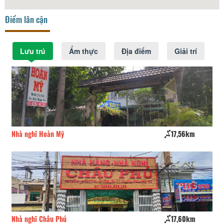
Điểm lân cận
Lưu trú
Ẩm thực
Địa điểm
Giải trí
Nhà nghĩ Hoàn Mỹ
17,56km
Nh
Nhà nghĩ Châu Phú
17,60km
Nh