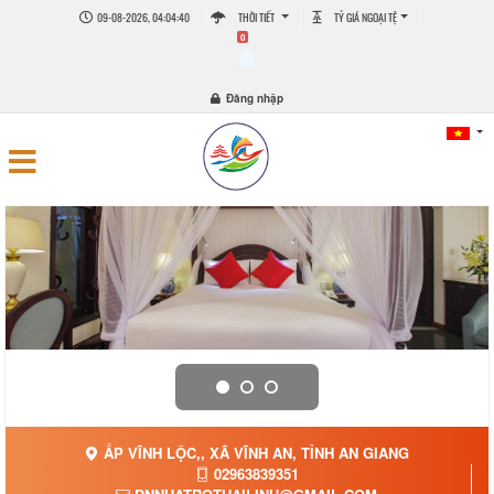
09-08-2026, 04:04:40
THỜI TIẾT
TỶ GIÁ NGOẠI TỆ
0
Đăng nhập
ẤP VĨNH LỘC,, XÃ VĨNH AN, TỈNH AN GIANG
02963839351