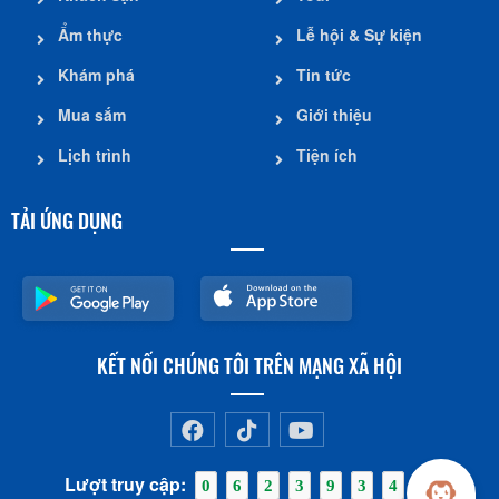
Ẩm thực
Lễ hội & Sự kiện
Khám phá
Tin tức
Mua sắm
Giới thiệu
Lịch trình
Tiện ích
TẢI ỨNG DỤNG
KẾT NỐI CHÚNG TÔI TRÊN MẠNG XÃ HỘI
Lượt truy cập:
0
6
2
3
9
3
4
0