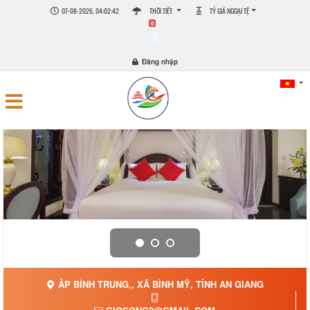
07-08-2026, 04:02:42
THỜI TIẾT
TỶ GIÁ NGOẠI TỆ
0
Đăng nhập
ẤP BÌNH TRUNG,, XÃ BÌNH MỸ, TỈNH AN GIANG