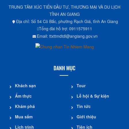
TRUNG TÂM XÚC TIẾN ĐẦU TƯ, THƯƠNG MẠI VÀ DU LỊCH
TỈNH AN GIANG
Địa chỉ: Số 54 Cô Bắc, phường Rạch Giá, tỉnh An Giang
Tổng đài hỗ trợ: 0911575911
Email: ttxttmdtdl@angiang.gov.vn
DANH MỤC
Khách sạn
Tour
Ẩm thực
Lễ hội & Sự kiện
Khám phá
Tin tức
Mua sắm
Giới thiệu
Lịch trình
Tiện ích