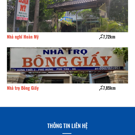
Nhà nghĩ Hoàn Mỹ
7,72km
Nh
Nhà trọ Bông Giấy
7,85km
Nh
THÔNG TIN LIÊN HỆ