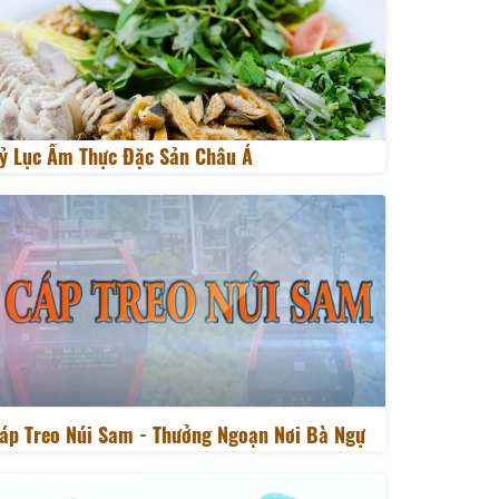
ỷ Lục Ẩm Thực Đặc Sản Châu Á
áp Treo Núi Sam - Thưởng Ngoạn Nơi Bà Ngự