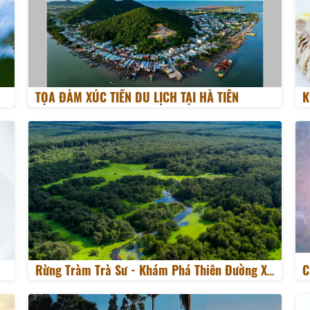
TỌA ĐÀM XÚC TIẾN DU LỊCH TẠI HÀ TIÊN
K
C
Rừng Tràm Trà Sư - Khám Phá Thiên Đường Xanh