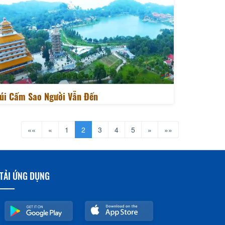
úi Cấm Sao Người Vẫn Đến
««
«
1
2
3
4
5
»
»»
TẢI ỨNG DỤNG