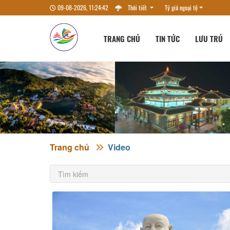
09-08-2026, 11:24:43
Thời tiết
Tỷ giá ngoại tệ
TRANG CHỦ
TIN TỨC
LƯU TRÚ
Trang chủ
Video