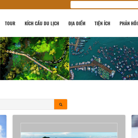
TOUR
KÍCH CẦU DU LỊCH
ĐỊA ĐIỂM
TIỆN ÍCH
PHẢN HỒI