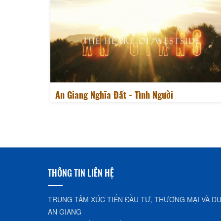
An Giang Nghĩa Đất - Tình Người
THÔNG TIN LIÊN HỆ
TRUNG TÂM XÚC TIẾN ĐẦU TƯ, THƯƠNG MẠI VÀ DU
AN GIANG