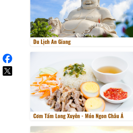
Du Lịch An Giang
Cơm Tấm Long Xuyên - Món Ngon Châu Á