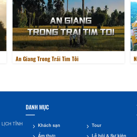
An Giang Trong Trái Tim Tôi
N
DANH MỤC
 LỊCH TỈNH
Khách sạn
Tour
Ẩm thực
Lễ hội & Sự kiện