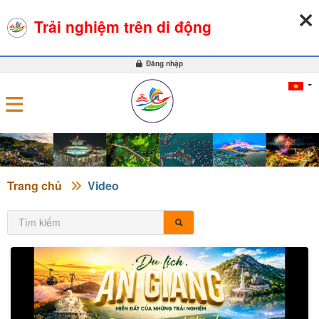
07-08-2026, 04:57:28
THỜI TIẾT
TỶ GIÁ NGOẠI TỆ
Trải nghiệm trên di động
0
Đăng nhập
Trang chủ
Video