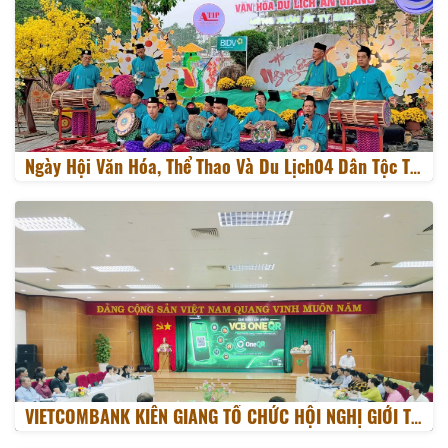
Ngày Hội Văn Hóa, Thể Thao Và Du Lịch04 Dân Tộc Tỉnh An Giang Lần Thứ I Năm 2026
VIETCOMBANK KIÊN GIANG TỔ CHỨC HỘI NGHỊ GIỚI THIỆU SẢN PHẨM VCB ONEQR