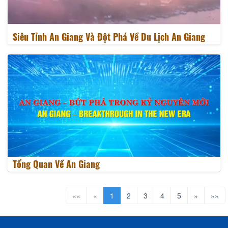
Siêu Tỉnh An Giang Và Đột Phá Về Du Lịch An Giang
Tổng Quan Về An Giang
««
«
1
2
3
4
5
»
»»