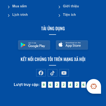
Mua sắm
Giới thiệu
Lịch trình
Tiện ích
TẢI ỨNG DỤNG
KẾT NỐI CHÚNG TÔI TRÊN MẠNG XÃ HỘI
Lượt truy cập:
0
6
2
2
4
2
6
7