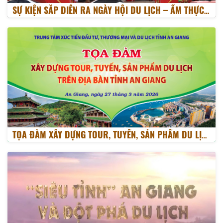
SỰ KIỆN SẮP DIỄN RA NGÀY HỘI DU LỊCH – ẨM THỰC – OCOP RẠCH GIÁ 2026
TỌA ĐÀM XÂY DỰNG TOUR, TUYẾN, SẢN PHẨM DU LỊCH TỈNH AN GIANG