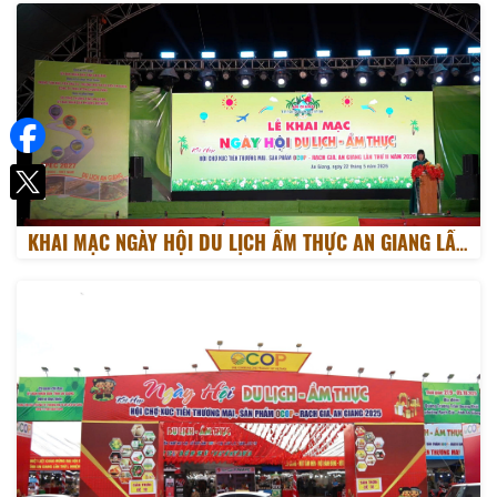
KHAI MẠC NGÀY HỘI DU LỊCH ẨM THỰC AN GIANG LẦN II 2026