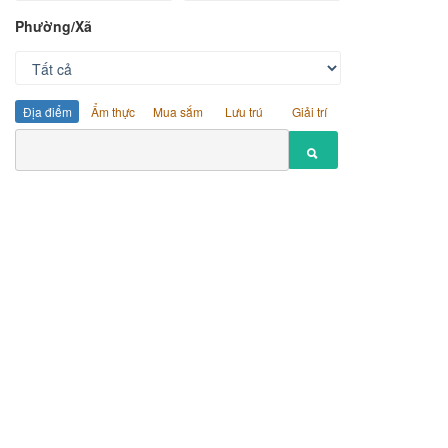
Phường/Xã
Địa điểm
Ẩm thực
Mua sắm
Lưu trú
Giải trí