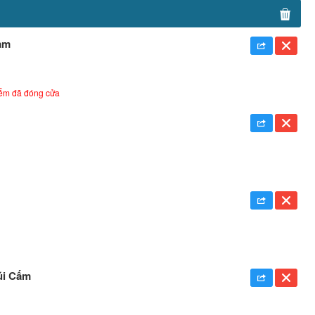
am
iểm đã đóng cửa
úi Cấm