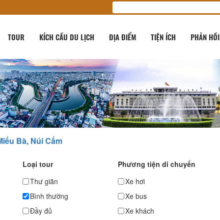
TOUR
KÍCH CẦU DU LỊCH
ĐỊA ĐIỂM
TIỆN ÍCH
PHẢN HỒI
Miếu Bà, Núi Cấm
Loại tour
Phương tiện di chuyển
Thư giãn
Xe hơi
ố
Bình thường
Xe bus
Đầy đủ
Xe khách