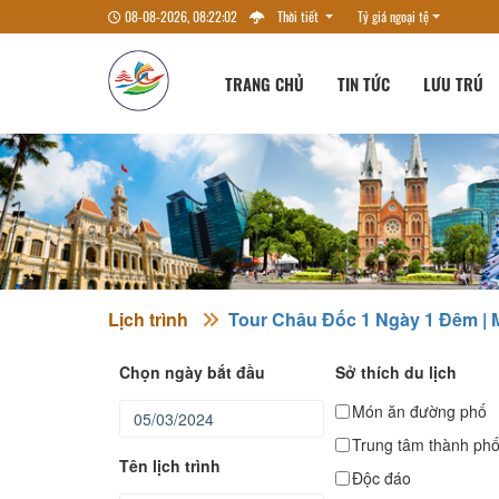
08-08-2026, 08:22:03
Thời tiết
Tỷ giá ngoại tệ
TRANG CHỦ
TIN TỨC
LƯU TRÚ
Lịch trình
Tour Châu Đốc 1 Ngày 1 Đêm | 
Chọn ngày bắt đầu
Sở thích du lịch
Món ăn đường phố
Trung tâm thành ph
Tên lịch trình
Độc đáo