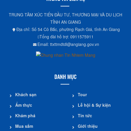
TRUNG TÂM XÚC TIẾN ĐẦU TƯ, THƯƠNG MẠI VÀ DU LỊCH
TỈNH AN GIANG
Địa chỉ: Số 54 Cô Bắc, phường Rạch Giá, tỉnh An Giang
Tổng đài hỗ trợ: 0911575911
Email: ttxttmdtdl@angiang.gov.vn
DANH MỤC
Khách sạn
Tour
Ẩm thực
Lễ hội & Sự kiện
Khám phá
Tin tức
Mua sắm
Giới thiệu