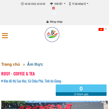
09-08-2026, 02:52:06
THỜI TIẾT
TỶ GIÁ NGOẠI TỆ
0
Đăng nhập
Trang chủ
Ẩm thực
ROSY - COFFEE & TEA
Kho đô thị Sao Mai, Xã Châu Phú, Tỉnh An Giang -
0
(0 Đánh giá)