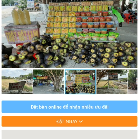
Đặt bàn online để nhận nhiều ưu đãi
ĐẶT NGAY