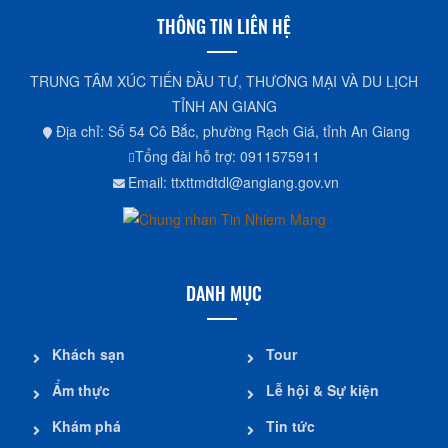
THÔNG TIN LIÊN HỆ
TRUNG TÂM XÚC TIẾN ĐẦU TƯ, THƯƠNG MẠI VÀ DU LỊCH
TỈNH AN GIANG
Địa chỉ: Số 54 Cô Bắc, phường Rạch Giá, tỉnh An Giang
Tổng đài hỗ trợ: 0911575911
Email: ttxttmdtdl@angiang.gov.vn
DANH MỤC
Khách sạn
Tour
Ẩm thực
Lễ hội & Sự kiện
Khám phá
Tin tức