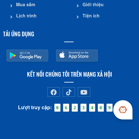
Mua sắm
Giới thiệu
Lịch trình
Tiện ích
TẢI ỨNG DỤNG
KẾT NỐI CHÚNG TÔI TRÊN MẠNG XÃ HỘI
Lượt truy cập:
0
6
2
3
4
0
9
4