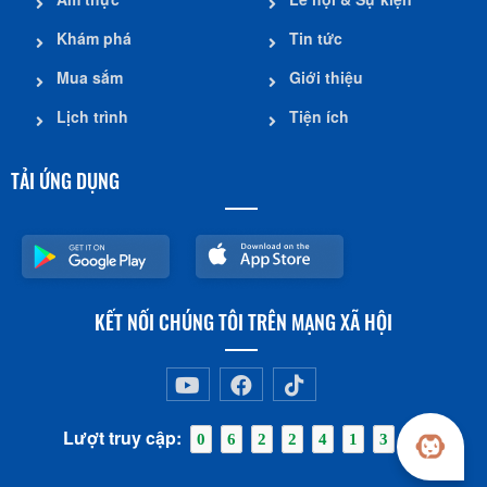
Khám phá
Tin tức
Mua sắm
Giới thiệu
Lịch trình
Tiện ích
TẢI ỨNG DỤNG
KẾT NỐI CHÚNG TÔI TRÊN MẠNG XÃ HỘI
Lượt truy cập:
0
6
2
2
4
1
3
1