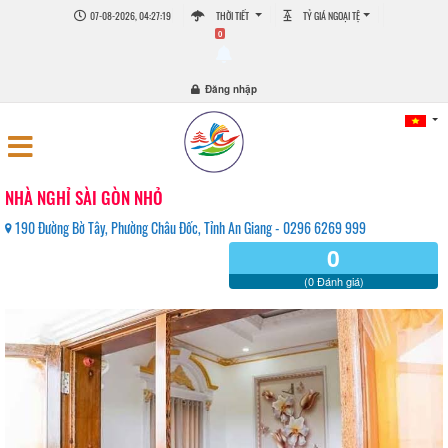
07-08-2026, 04:27:19
THỜI TIẾT
TỶ GIÁ NGOẠI TỆ
0
Đăng nhập
NHÀ NGHỈ SÀI GÒN NHỎ
190 Đường Bờ Tây, Phường Châu Đốc, Tỉnh An Giang - 0296 6269 999
0
(0 Đánh giá)