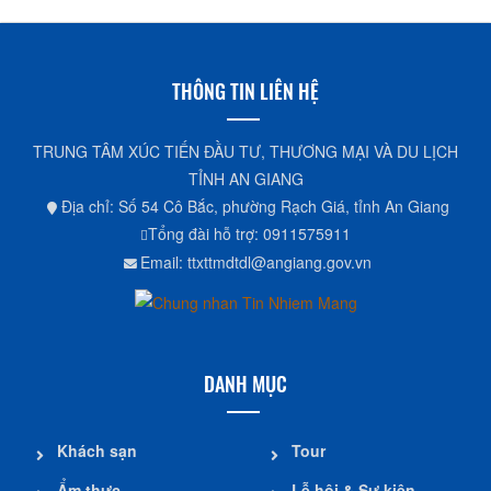
THÔNG TIN LIÊN HỆ
TRUNG TÂM XÚC TIẾN ĐẦU TƯ, THƯƠNG MẠI VÀ DU LỊCH
TỈNH AN GIANG
Địa chỉ: Số 54 Cô Bắc, phường Rạch Giá, tỉnh An Giang
Tổng đài hỗ trợ: 0911575911
Email: ttxttmdtdl@angiang.gov.vn
DANH MỤC
Khách sạn
Tour
Ẩm thực
Lễ hội & Sự kiện