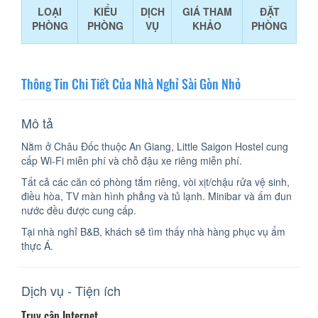
LOẠI
KIỂU
DỊCH
GIÁ THAM
ĐẶT
PHÒNG
PHÒNG
VỤ
KHẢO
PHÒNG
Thông Tin Chi Tiết Của Nhà Nghỉ Sài Gòn Nhỏ
Mô tả
Nằm ở Châu Đốc thuộc An Giang, Little Saigon Hostel cung
cấp Wi-Fi miễn phí và chỗ đậu xe riêng miễn phí.
Tất cả các căn có phòng tắm riêng, vòi xịt/chậu rửa vệ sinh,
điều hòa, TV màn hình phẳng và tủ lạnh. Minibar và ấm đun
nước đều được cung cấp.
Tại nhà nghỉ B&B, khách sẽ tìm thấy nhà hàng phục vụ ẩm
thực Á.
Dịch vụ - Tiện ích
Truy cập Internet