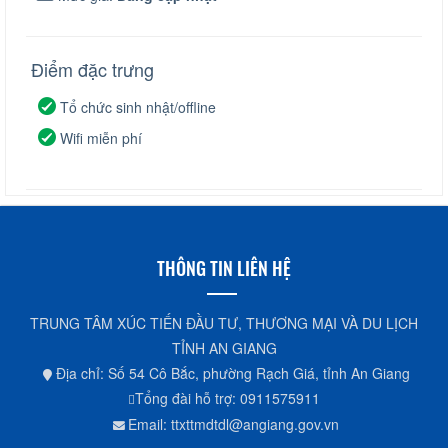
Điểm đặc trưng
Tổ chức sinh nhật/offline
Wifi miễn phí
THÔNG TIN LIÊN HỆ
TRUNG TÂM XÚC TIẾN ĐẦU TƯ, THƯƠNG MẠI VÀ DU LỊCH
TỈNH AN GIANG
Địa chỉ: Số 54 Cô Bắc, phường Rạch Giá, tỉnh An Giang
Tổng đài hỗ trợ: 0911575911
Email: ttxttmdtdl@angiang.gov.vn