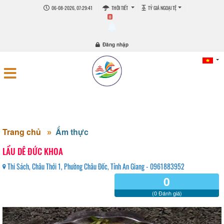
06-08-2026, 07:29:41
THỜI TIẾT
TỶ GIÁ NGOẠI TỆ
0
Đăng nhập
Trang chủ
Ẩm thực
LẨU DÊ ĐỨC KHOA
Thi Sách, Châu Thới 1, Phường Châu Đốc, Tỉnh An Giang - 0961883952
0
(0 Đánh giá)