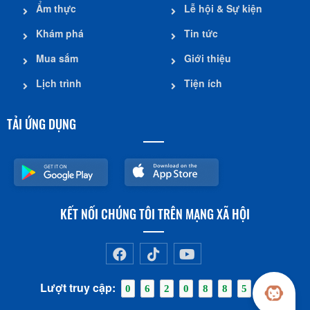
Ẩm thực
Lễ hội & Sự kiện
Khám phá
Tin tức
Mua sắm
Giới thiệu
Lịch trình
Tiện ích
TẢI ỨNG DỤNG
KẾT NỐI CHÚNG TÔI TRÊN MẠNG XÃ HỘI
Lượt truy cập:
0
6
2
0
8
8
5
8