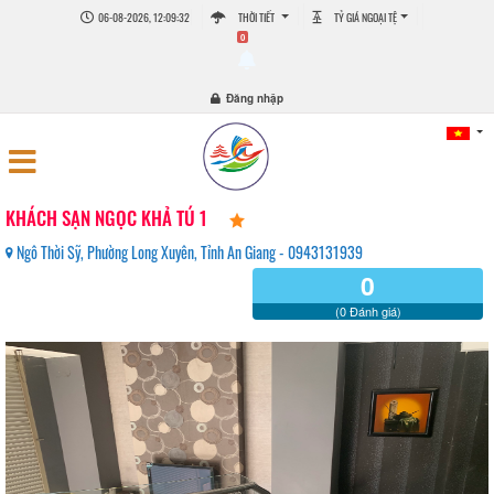
06-08-2026, 12:09:32
THỜI TIẾT
TỶ GIÁ NGOẠI TỆ
0
Đăng nhập
KHÁCH SẠN NGỌC KHẢ TÚ 1
Ngô Thời Sỹ, Phường Long Xuyên, Tỉnh An Giang - 0943131939
0
(0 Đánh giá)