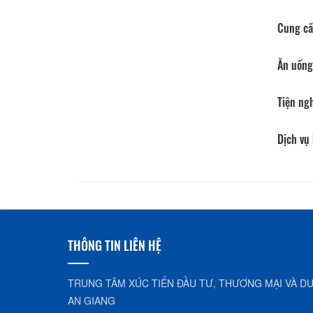
Cung cấ
Ăn uống
Tiện ng
Dịch vụ
THÔNG TIN LIÊN HỆ
TRUNG TÂM XÚC TIẾN ĐẦU TƯ, THƯƠNG MẠI VÀ DU
AN GIANG