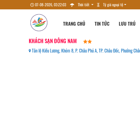
07-08-2026, 03:22:04
Thời tiết
Tỷ giá ngoại tệ
TRANG CHỦ
TIN TỨC
LƯU TRÚ
KHÁCH SẠN ĐÔNG NAM
Tân lộ Kiều Lương, Khóm 8, P. Châu Phú A, TP. Châu Đốc, Phường Châu