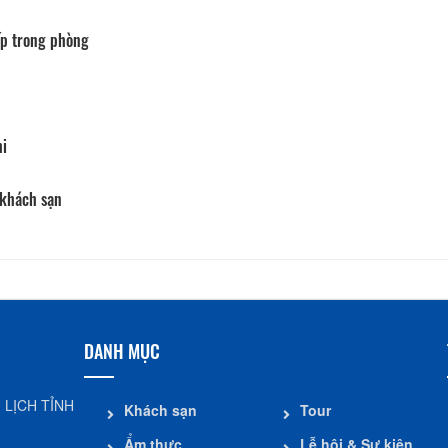
p trong phòng
hi
 khách sạn
DANH MỤC
 LỊCH TỈNH
Khách sạn
Tour
Ẩm thực
Lễ hội & Sự kiện