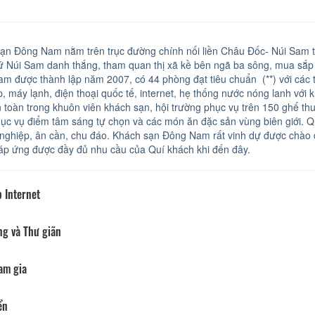
ạn Đông Nam nằm trên trục đường chính nối liền Châu Đốc- Núi Sam th
 Núi Sam danh thắng, tham quan thị xã kề bên ngã ba sông, mua sắp c
m được thành lập năm 2007, có 44 phòng đạt tiêu chuẩn (**) với các tra
p, máy lạnh, điện thoại quốc tế, internet, hẹ thống nước nóng lanh v
n toàn trong khuôn viên khách sạn, hội trường phục vụ trên 150 ghế thuậ
ục vụ điểm tâm sáng tự chọn và các món ăn đặc sản vùng biên giới. Q
nghiệp, ân cần, chu đáo. Khách sạn Đông Nam rất vinh dự được chào 
p ứng được đầy đủ nhu cầu của Quí khách khi đến đây.
 Internet
ng và Thư giãn
am gia
ển