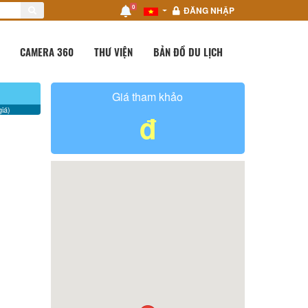
0
ĐĂNG NHẬP
CAMERA 360
THƯ VIỆN
BẢN ĐỒ DU LỊCH
Giá tham khảo
iá)
đ