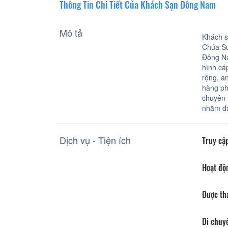
Thông Tin Chi Tiết Của Khách Sạn Đông Nam
Mô tả
Khách s
Chúa Sứ
Đông Na
hình cá
rộng, a
hàng ph
chuyên 
nhằm đá
Dịch vụ - Tiện ích
Truy cập
Hoạt độ
Được th
Di chuy