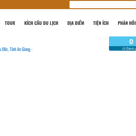
TOUR
KÍCH CẦU DU LỊCH
ĐỊA ĐIỂM
TIỆN ÍCH
PHẢN HỒI
0
 Đốc, Tỉnh An Giang -
(0 Đánh g