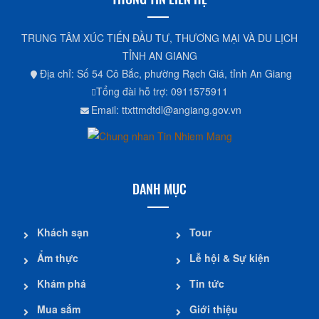
TRUNG TÂM XÚC TIẾN ĐẦU TƯ, THƯƠNG MẠI VÀ DU LỊCH
TỈNH AN GIANG
Địa chỉ: Số 54 Cô Bắc, phường Rạch Giá, tỉnh An Giang
Tổng đài hỗ trợ: 0911575911
Email: ttxttmdtdl@angiang.gov.vn
DANH MỤC
Khách sạn
Tour
Ẩm thực
Lễ hội & Sự kiện
Khám phá
Tin tức
Mua sắm
Giới thiệu