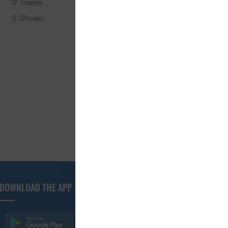
Towels
Shower
DOWNLOAD THE APP