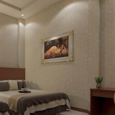
28 m
Ban 
thượng