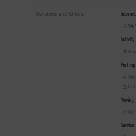
Services and Offers
Internet
Wi-F
Activity
Gar
Particip
Sho
24 h
Moving
Car 
Service