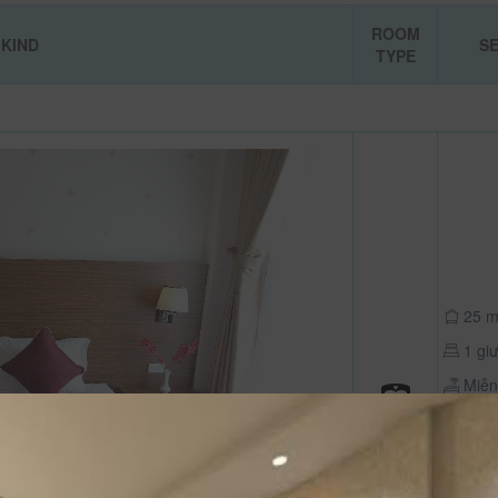
ROOM
KIND
SE
TYPE
25 m
1 giư
Miễn 
cả các
Truy
tinh/ cá