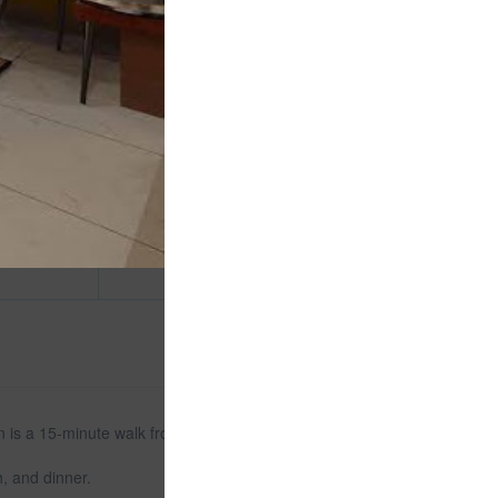
đ
ờng đôi
phí wifi tất
 phòng
n is a 15-minute walk from the center, 5 km by car
, and dinner.