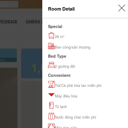
0
SIGN IN
Room Detail
FEEDBACK
CAMERA 360
LIBRARY
Special
28 m²
Ban công/sân thượng
Refer price
Bed Type
(s))
1,000,000 đ
2 giường đôi
Convenient
Trà/Cà phê hòa tan miễn phí
Máy điều hòa
Tủ lạnh
Nước đóng chai miễn phí
Màn rèm cửa