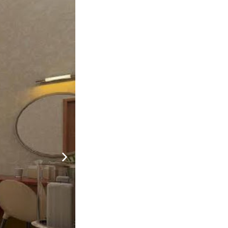
²
công/sân
1,400,000