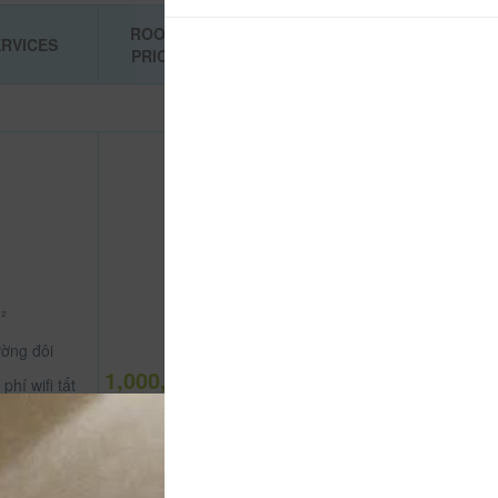
ROOM
RVICES
BOOKING
PRICE
²
ờng đôi
1,000,000
phí wifi tất
đ
 phòng
ền hình vệ
p