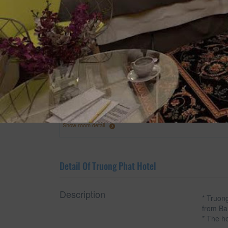
Show room detail
Detail Of Truong Phat Hotel
Description
* Truong
from Ba
* The h