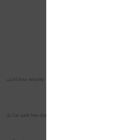
24 hour security
Car park free charge