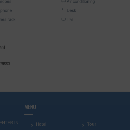
hrobes
Air conditioning
ephone
Desk
hes rack
Tivi
ent
rvices
MENU
ENTER IN
Hotel
Tour