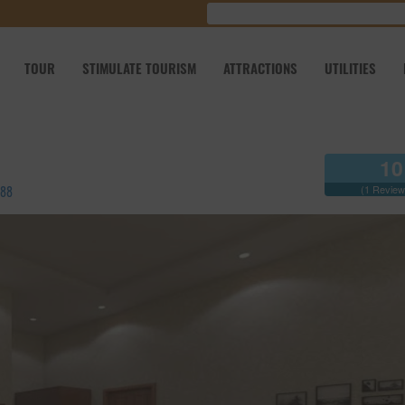
TOUR
STIMULATE TOURISM
ATTRACTIONS
UTILITIES
10
888
(1 Review