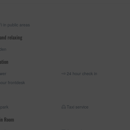
i in public areas
 and relaxing
den
ation
wer
24 hour check in
our frontdesk
park
Taxi service
 in Room