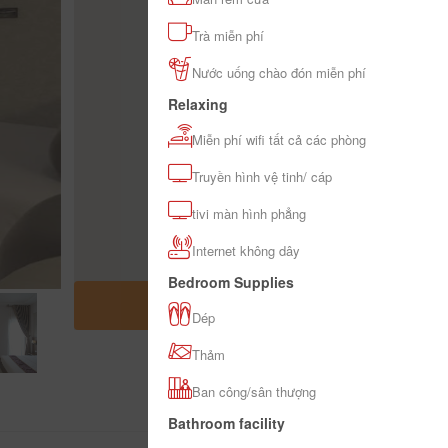
Trà miễn phí
Nước uống chào đón miễn phí
Relaxing
Miễn phí wifi tất cả các phòng
Truyền hình vệ tinh/ cáp
tivi màn hình phẳng
Internet không dây
Bedroom Supplies
OPEN MAP
Dép
Thảm
Ban công/sân thượng
Bathroom facility