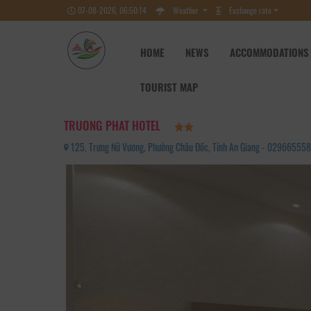
07-08-2026, 06:50:15
Weather
Exchange rate
HOME
NEWS
ACCOMMODATIONS
TOURIST MAP
TRUONG PHAT HOTEL
125, Trưng Nữ Vương, Phường Châu Đốc, Tỉnh An Giang - 02966555