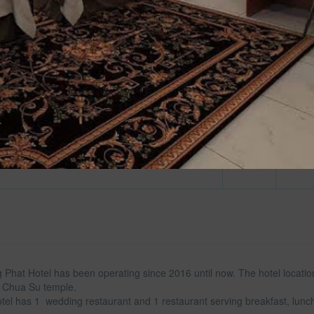
2 giư
Miễn 
cả các
 Phat Hotel has been operating since 2016 until now. The hotel locatio
 Chua Su temple.
otel has 1 wedding restaurant and 1 restaurant serving breakfast, lunch