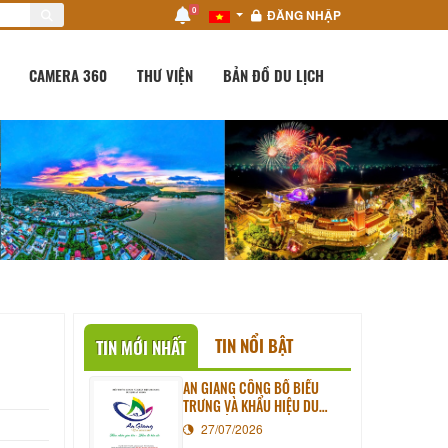
0
ĐĂNG NHẬP
CAMERA 360
THƯ VIỆN
BẢN ĐỒ DU LỊCH
TIN NỔI BẬT
TIN MỚI NHẤT
AN GIANG CÔNG BỐ BIỂU
TRƯNG VÀ KHẨU HIỆU DU
LỊCH MỚI
27/07/2026