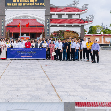
Nhà Hàng Vườn Sinh Thái Hai
Bún Mắm Châu Đốc
Lúa Đồng Quê
TRÀ SỮA PHÚC TEA 
Quán Cơm Quế Phát