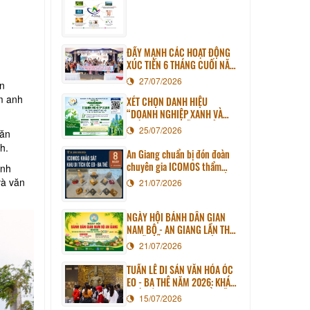
ĐẨY MẠNH CÁC HOẠT ĐỘNG
XÚC TIẾN 6 THÁNG CUỐI NĂM
2026
27/07/2026
An
ệm anh
XÉT CHỌN DANH HIỆU
“DOANH NGHIỆP XANH VÀ
TRÁCH NHIỆM XÃ HỘI TỈNH AN
25/07/2026
Văn
GIANG” NĂM 2026
h.
An Giang chuẩn bị đón đoàn
chuyên gia ICOMOS thẩm
ịnh
định Hồ sơ Di sản thế giới Óc
và văn
21/07/2026
Eo - Ba Thê
NGÀY HỘI BÁNH DÂN GIAN
NAM BỘ - AN GIANG LẦN THỨ
III SẼ DIỄN RA TẠI PHƯỜNG
21/07/2026
LONG XUYÊN
TUẦN LỄ DI SẢN VĂN HÓA ÓC
EO - BA THÊ NĂM 2026: KHÁM
PHÁ NỀN VĂN MINH CỔ GIỮA
15/07/2026
LÒNG AN GIANG HIỆN ĐẠI