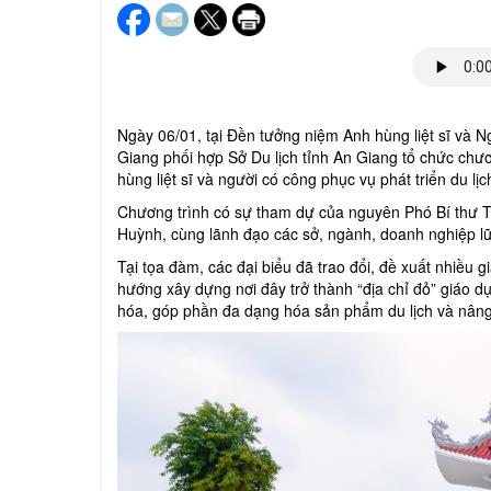
Ngày 06/01, tại Đền tưởng niệm Anh hùng liệt sĩ và N
Giang phối hợp Sở Du lịch tỉnh An Giang tổ chức chươ
hùng liệt sĩ và người có công phục vụ phát triển du lịc
Chương trình có sự tham dự của nguyên Phó Bí thư T
Huỳnh, cùng lãnh đạo các sở, ngành, doanh nghiệp lữ h
Tại tọa đàm, các đại biểu đã trao đổi, đề xuất nhiều 
hướng xây dựng nơi đây trở thành “địa chỉ đỏ” giáo dục
hóa, góp phần đa dạng hóa sản phẩm du lịch và nân