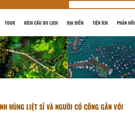
TOUR
KÍCH CẦU DU LỊCH
ĐỊA ĐIỂM
TIỆN ÍCH
PHẢN HỒI
NH HÙNG LIỆT SĨ VÀ NGƯỜI CÓ CÔNG GẮN VỚI