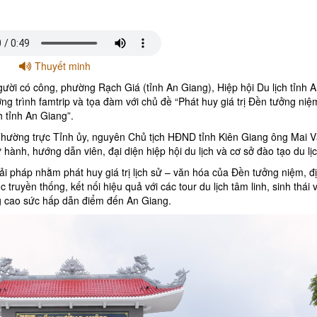
Thuyết minh
gười có công, phường Rạch Giá (tỉnh An Giang), Hiệp hội Du lịch tỉnh 
ng trình famtrip và tọa đàm với chủ đề “Phát huy giá trị Đền tưởng ni
h tỉnh An Giang”.
hường trực Tỉnh ủy, nguyên Chủ tịch HĐND tỉnh Kiên Giang ông Mai 
ành, hướng dẫn viên, đại diện hiệp hội du lịch và cơ sở đào tạo du lịc
giải pháp nhằm phát huy giá trị lịch sử – văn hóa của Đền tưởng niệm, đ
 truyền thống, kết nối hiệu quả với các tour du lịch tâm linh, sinh thái 
g cao sức hấp dẫn điểm đến An Giang.