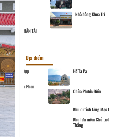
Nhà hàng Khoa Trí
HẦN TÀI
Địa điểm
ức Dụp
Hồ Tà Pạ
Trại Phan
Chùa Phước Điền
n
Khu di tích lăng Mạc Cửu
Khu lưu niệm Chủ tịch Tôn Đức
Thắng