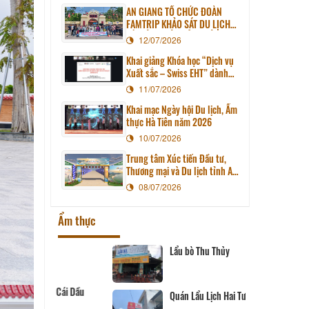
AN GIANG TỔ CHỨC ĐOÀN
FAMTRIP KHẢO SÁT DU LỊCH
HÀ TIÊN - TIÊN HẢI - KIÊN
12/07/2026
LƯƠNG
Khai giảng Khóa học “Dịch vụ
Xuất sắc – Swiss EHT” dành
cho doanh nghiệp du lịch tỉnh
11/07/2026
An Giang
Khai mạc Ngày hội Du lịch, Ẩm
thực Hà Tiên năm 2026
10/07/2026
Trung tâm Xúc tiến Đầu tư,
Thương mại và Du lịch tỉnh An
Giang tổ chức Ngày hội Du
08/07/2026
lịch, Ẩm thực Hà Tiên năm
2026
Ẩm thực
Lẩu bò Thu Thủy
- Cái Dầu
Quán Lẩu Lịch Hai Tượng