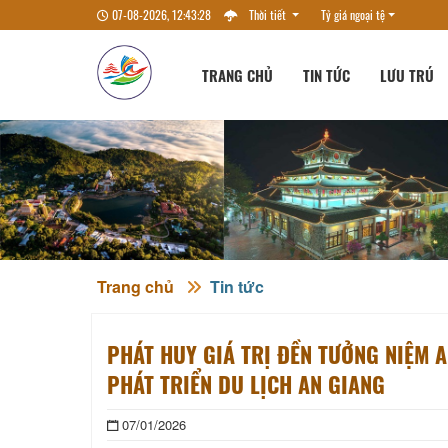
07-08-2026, 12:43:31
Thời tiết
Tỷ giá ngoại tệ
TRANG CHỦ
TIN TỨC
LƯU TRÚ
Trang chủ
Tin tức
PHÁT HUY GIÁ TRỊ ĐỀN TƯỞNG NIỆM A
PHÁT TRIỂN DU LỊCH AN GIANG
07/01/2026