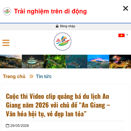
08-08-2026, 12:21:48
THỜI TIẾT
TỶ GIÁ NGOẠI TỆ
Trải nghiệm trên di động
0
Đăng nhập
Trang chủ
Tin tức
Cuộc thi Video clip quảng bá du lịch An
Giang năm 2026 với chủ đề “An Giang –
Văn hóa hội tụ, vẻ đẹp lan tỏa”
29/05/2026