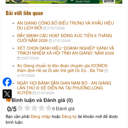
Bài viết liên quan
AN GIANG CÔNG BỐ BIỂU TRƯNG VÀ KHẨU HIỆU
DU LỊCH MỚI
27/07/2026
ĐẨY MẠNH CÁC HOẠT ĐỘNG XÚC TIẾN 6 THÁNG
CUỐI NĂM 2026
27/07/2026
XÉT CHỌN DANH HIỆU “DOANH NGHIỆP XANH VÀ
TRÁCH NHIỆM XÃ HỘI TỈNH AN GIANG” NĂM 2026
25/07/2026
An Giang chuẩn bị đón đoàn chuyên gia ICOMOS
thẩm định Hồ sơ Di sản thế giới Óc Eo - Ba Thê
21/07/2026
NGÀY HỘI BÁNH DÂN GIAN NAM BỘ - AN GIANG
LẦN THỨ III SẼ DIỄN RA TẠI PHƯỜNG LONG
XUYÊN
21/07/2026
Bình luận và Đánh giá (
0
)
0
/5
0
Đánh giá
Bạn cần phải
Đăng nhập
hoặc
Đăng ký
tài khoản mới để được
bình luận.