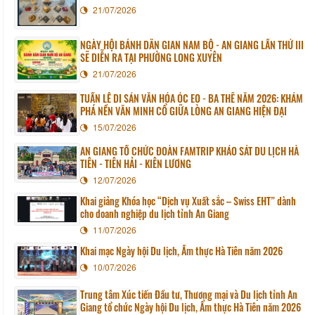
21/07/2026
NGÀY HỘI BÁNH DÂN GIAN NAM BỘ - AN GIANG LẦN THỨ III
SẼ DIỄN RA TẠI PHƯỜNG LONG XUYÊN
21/07/2026
TUẦN LỄ DI SẢN VĂN HÓA ÓC EO - BA THÊ NĂM 2026: KHÁM
PHÁ NỀN VĂN MINH CỔ GIỮA LÒNG AN GIANG HIỆN ĐẠI
15/07/2026
AN GIANG TỔ CHỨC ĐOÀN FAMTRIP KHẢO SÁT DU LỊCH HÀ
TIÊN - TIÊN HẢI - KIÊN LƯƠNG
12/07/2026
Khai giảng Khóa học “Dịch vụ Xuất sắc – Swiss EHT” dành
cho doanh nghiệp du lịch tỉnh An Giang
11/07/2026
Khai mạc Ngày hội Du lịch, Ẩm thực Hà Tiên năm 2026
10/07/2026
Trung tâm Xúc tiến Đầu tư, Thương mại và Du lịch tỉnh An
Giang tổ chức Ngày hội Du lịch, Ẩm thực Hà Tiên năm 2026