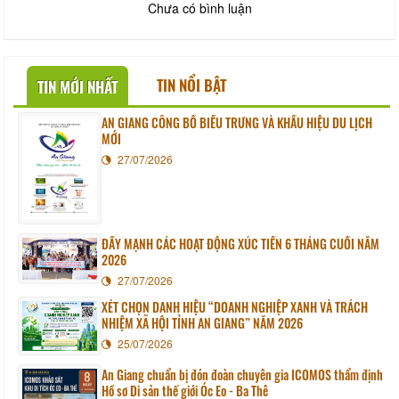
Chưa có bình luận
TIN NỔI BẬT
TIN MỚI NHẤT
AN GIANG CÔNG BỐ BIỂU TRƯNG VÀ KHẨU HIỆU DU LỊCH
MỚI
27/07/2026
ĐẨY MẠNH CÁC HOẠT ĐỘNG XÚC TIẾN 6 THÁNG CUỐI NĂM
2026
27/07/2026
XÉT CHỌN DANH HIỆU “DOANH NGHIỆP XANH VÀ TRÁCH
NHIỆM XÃ HỘI TỈNH AN GIANG” NĂM 2026
25/07/2026
An Giang chuẩn bị đón đoàn chuyên gia ICOMOS thẩm định
Hồ sơ Di sản thế giới Óc Eo - Ba Thê