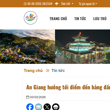
06-08-2026, 08:23:05
Thời tiết
Tỷ giá ngoại tệ
TRANG CHỦ
TIN TỨC
LƯU TRÚ
Trang chủ
Tin tức
An Giang hướng tới điểm đến hàng đầ
03/03/2026