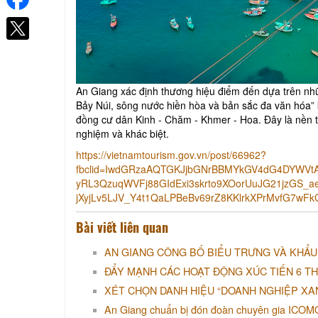
An Giang xác định thương hiệu điểm đến dựa trên nhữ
Bảy Núi, sông nước hiền hòa và bản sắc đa văn hóa” 
đồng cư dân Kinh - Chăm - Khmer - Hoa. Đây là nền t
nghiệm và khác biệt.
https://vietnamtourism.gov.vn/post/66962?
fbclid=IwdGRzaAQTGKJjbGNrBBMYkGV4dG4DYWV
yRL3QzuqWVFj88GIdExi3skrto9XOorUuJG21jzGS_a
jXyjLv5LJV_Y4t1QaLPBeBv69rZ8KKlrkXPrMvfG7w
Bài viết liên quan
AN GIANG CÔNG BỐ BIỂU TRƯNG VÀ KHẨU 
ĐẨY MẠNH CÁC HOẠT ĐỘNG XÚC TIẾN 6 T
XÉT CHỌN DANH HIỆU “DOANH NGHIỆP XAN
An Giang chuẩn bị đón đoàn chuyên gia ICOMO