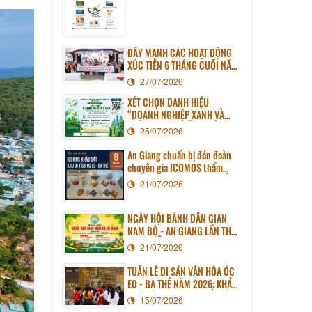
ĐẨY MẠNH CÁC HOẠT ĐỘNG
XÚC TIẾN 6 THÁNG CUỐI NĂM
2026
27/07/2026
XÉT CHỌN DANH HIỆU
“DOANH NGHIỆP XANH VÀ
TRÁCH NHIỆM XÃ HỘI TỈNH AN
25/07/2026
GIANG” NĂM 2026
An Giang chuẩn bị đón đoàn
chuyên gia ICOMOS thẩm
định Hồ sơ Di sản thế giới Óc
21/07/2026
Eo - Ba Thê
NGÀY HỘI BÁNH DÂN GIAN
NAM BỘ - AN GIANG LẦN THỨ
III SẼ DIỄN RA TẠI PHƯỜNG
21/07/2026
LONG XUYÊN
TUẦN LỄ DI SẢN VĂN HÓA ÓC
EO - BA THÊ NĂM 2026: KHÁM
PHÁ NỀN VĂN MINH CỔ GIỮA
15/07/2026
LÒNG AN GIANG HIỆN ĐẠI