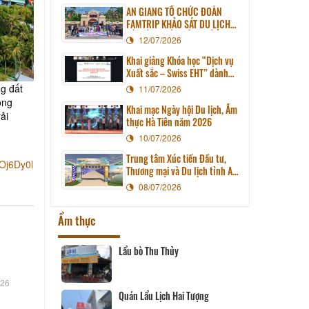
AN GIANG TỔ CHỨC ĐOÀN
FAMTRIP KHẢO SÁT DU LỊCH
HÀ TIÊN - TIÊN HẢI - KIÊN
12/07/2026
LƯƠNG
Khai giảng Khóa học “Dịch vụ
Xuất sắc – Swiss EHT” dành
cho doanh nghiệp du lịch tỉnh
g đất
11/07/2026
An Giang
ộng
Khai mạc Ngày hội Du lịch, Ẩm
ải
thực Hà Tiên năm 2026
10/07/2026
Trung tâm Xúc tiến Đầu tư,
j6Dy0l
Thương mại và Du lịch tỉnh An
Giang tổ chức Ngày hội Du
08/07/2026
lịch, Ẩm thực Hà Tiên năm
2026
Ẩm thực
Lẩu bò Thu Thủy
026
- Cái Dầu
Quán Lẩu Lịch Hai Tượng