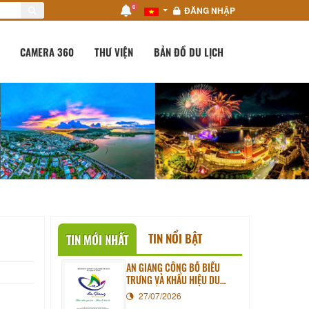
0
ĐĂNG NHẬP
CAMERA 360
THƯ VIỆN
BẢN ĐỒ DU LỊCH
TIN NỔI BẬT
TIN MỚI NHẤT
AN GIANG CÔNG BỐ BIỂU
TRƯNG VÀ KHẨU HIỆU DU
LỊCH MỚI
27/07/2026