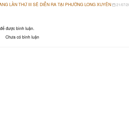
ANG LẦN THỨ III SẼ DIỄN RA TẠI PHƯỜNG LONG XUYÊN
21/07/2
Bánh bò Út Dứt Tân Châu
VILLA COFFEE
để được bình luận.
TRẠM DỪNG CHÂN T
HighLand Coffee Long Xuyên
Chưa có bình luận
Miếu Bà Chúa Xứ Núi Sam
Điểm du lịch Đồi T
Điểm du lịch Nông 
Khu Du Lịch Cáp treo Núi Cấm
Nam
Điểm Du lịch Cồn É
Tượng Phật Di Lặc trên đỉnh núi
Cấm
Chùa Kim Tiên
Điểm Du lịch Rừng Tràm Trà Sư