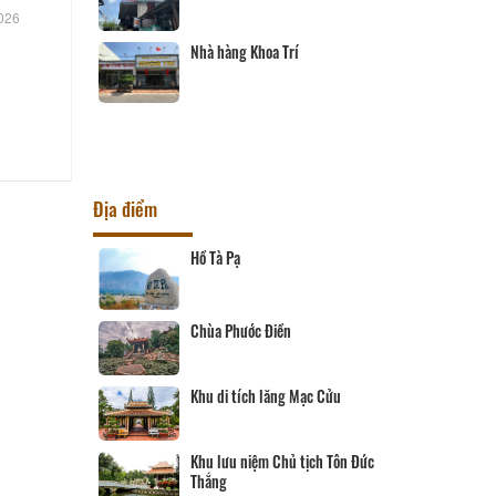
026
Nhà hàng Khoa Trí
HẦN TÀI
Địa điểm
ức Dụp
Hồ Tà Pạ
Trại Phan
Chùa Phước Điền
n
Khu di tích lăng Mạc Cửu
Khu lưu niệm Chủ tịch Tôn Đức
Thắng