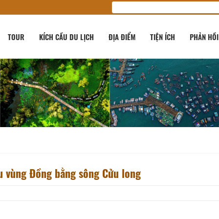
TOUR
KÍCH CẦU DU LỊCH
ĐỊA ĐIỂM
TIỆN ÍCH
PHẢN HỒI
u vùng Đồng bằng sông Cửu long