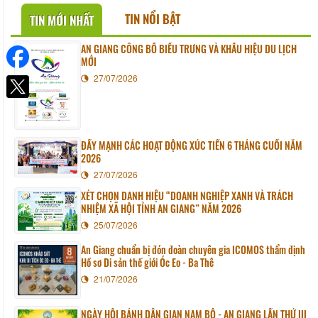
TIN NỔI BẬT
TIN MỚI NHẤT
AN GIANG CÔNG BỐ BIỂU TRƯNG VÀ KHẨU HIỆU DU LỊCH
MỚI
27/07/2026
ĐẨY MẠNH CÁC HOẠT ĐỘNG XÚC TIẾN 6 THÁNG CUỐI NĂM
2026
27/07/2026
XÉT CHỌN DANH HIỆU “DOANH NGHIỆP XANH VÀ TRÁCH
NHIỆM XÃ HỘI TỈNH AN GIANG” NĂM 2026
25/07/2026
An Giang chuẩn bị đón đoàn chuyên gia ICOMOS thẩm định
Hồ sơ Di sản thế giới Óc Eo - Ba Thê
21/07/2026
NGÀY HỘI BÁNH DÂN GIAN NAM BỘ - AN GIANG LẦN THỨ III