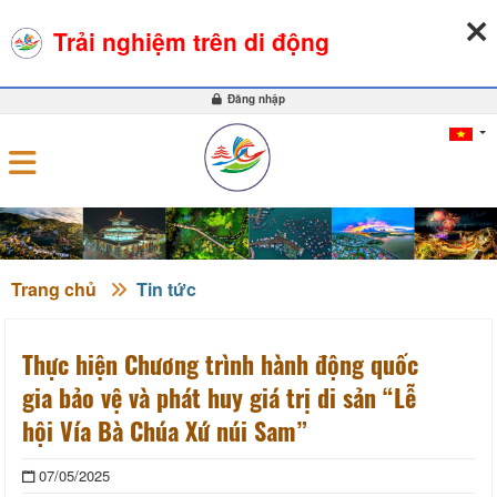
08-08-2026, 05:40:53
THỜI TIẾT
TỶ GIÁ NGOẠI TỆ
Trải nghiệm trên di động
0
Đăng nhập
Trang chủ
Tin tức
Thực hiện Chương trình hành động quốc
gia bảo vệ và phát huy giá trị di sản “Lễ
hội Vía Bà Chúa Xứ núi Sam”
07/05/2025