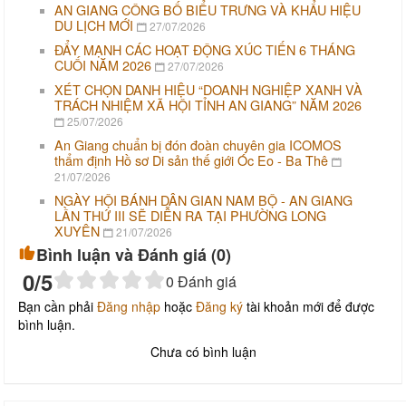
AN GIANG CÔNG BỐ BIỂU TRƯNG VÀ KHẨU HIỆU
DU LỊCH MỚI
27/07/2026
ĐẨY MẠNH CÁC HOẠT ĐỘNG XÚC TIẾN 6 THÁNG
CUỐI NĂM 2026
27/07/2026
XÉT CHỌN DANH HIỆU “DOANH NGHIỆP XANH VÀ
TRÁCH NHIỆM XÃ HỘI TỈNH AN GIANG” NĂM 2026
25/07/2026
An Giang chuẩn bị đón đoàn chuyên gia ICOMOS
thẩm định Hồ sơ Di sản thế giới Óc Eo - Ba Thê
21/07/2026
NGÀY HỘI BÁNH DÂN GIAN NAM BỘ - AN GIANG
LẦN THỨ III SẼ DIỄN RA TẠI PHƯỜNG LONG
XUYÊN
21/07/2026
Bình luận và Đánh giá (
0
)
0
/5
0
Đánh giá
Bạn cần phải
Đăng nhập
hoặc
Đăng ký
tài khoản mới để được
bình luận.
Chưa có bình luận