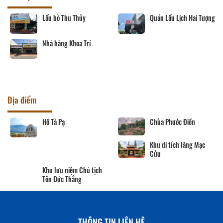
- Cái
Lẩu bò Thu Thủy
Quán Lẩu Lịch Hai Tư
Nhà hàng Khoa Trí
Địa điểm
Hồ Tà Pạ
Chùa Phước Điền
Khu di tích lăng Mạc
Cửu
Khu lưu niệm Chủ tịch
Tôn Đức Thắng
THÔNG TIN LIÊN HỆ