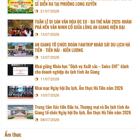
SẼ DIỄN RA TẠI PHƯỜNG LONG XUYÊN
21/07/2026
TUẦN LỄ DI SẢN VĂN HÓA ÓC EO - BA THÊ NĂM 2026: KHÁM
PHÁ NỀN VĂN MINH CỔ GIỮA LÒNG AN GIANG HIỆN ĐẠI
15/07/2026
AN GIANG TỔ CHỨC ĐOÀN FAMTRIP KHẢO SÁT DU LỊCH HÀ
TIÊN - TIÊN HẢI - KIÊN LƯƠNG
12/07/2026
Khai giảng Khóa học “Dịch vụ Xuất sắc – Swiss EHT” dành
cho doanh nghiệp du lịch tỉnh An Giang
11/07/2026
Khai mạc Ngày hội Du lịch, Ẩm thực Hà Tiên năm 2026
10/07/2026
Trung tâm Xúc tiến Đầu tư, Thương mại và Du lịch tỉnh An
Giang tổ chức Ngày hội Du lịch, Ẩm thực Hà Tiên năm 2026
08/07/2026
Ẩm thực